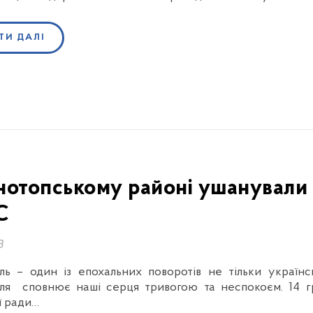
ТИ ДАЛІ
нотопському районі ушанували па
С
3
ь – один із епохальних поворотів не тільки українсько
ля сповнює наші серця тривогою та неспокоєм. 14 гр
ї ради…