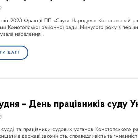
3
звіт 2023 Фракції ПП «Слуга Народу» в Конотопській р
ми Конотопської районної ради. Минулого року з перш
увала населення…
ТИ ДАЛІ
рудня – День працівників суду У
3
судді та працівники судових установ Конотопського ра
ахищати в державі законність, справедливість та гуманні