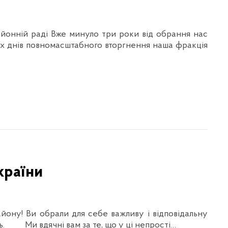
айонній раді Вже минуло три роки від обрання нас
их днів повномасштабного вторгнення наша фракція
країни
йону! Ви обрали для себе важливу і відповідальну
сть. Ми вдячні вам за те, що у ці непрості…