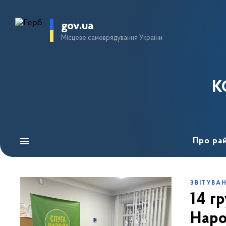
gov.ua
Місцеве самоврядування України
К
Про ра
ЗВІТУВА
14 г
Наро