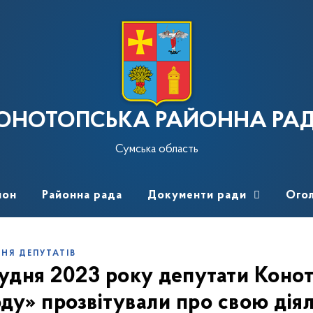
ОНОТОПСЬКА РАЙОННА РА
Сумська область
йон
Районна рада
Документи ради
Ого
ННЯ ДЕПУТАТІВ
рудня 2023 року депутати Конот
ду» прозвітували про свою діял