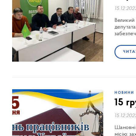
15.12.202
Великий 
депутата
забезпеч
ЧИТА
НОВИНИ
15 г
15.12.202
Шановні 
місію: з