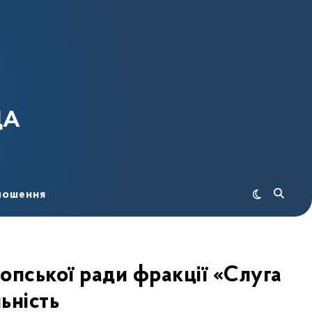
ДА
лошення
опської ради фракції «Слуга
ьність