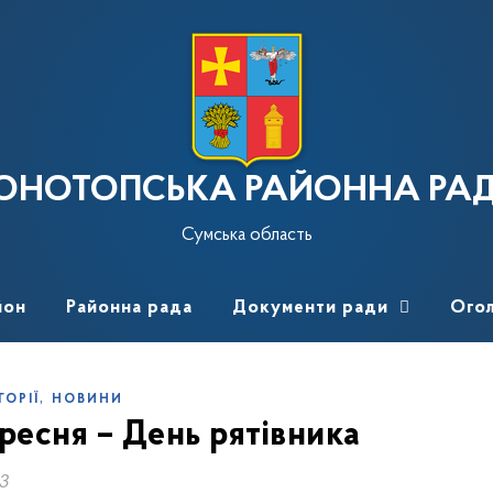
ОНОТОПСЬКА РАЙОННА РА
Сумська область
йон
Районна рада
Документи ради
Ого
,
ГОРІЇ
НОВИНИ
ересня – День рятівника
23