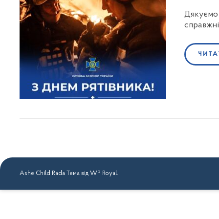
Дякуємо 
справжні 
ЧИТА
Ashe Child Rada Тема від
WP Royal
.