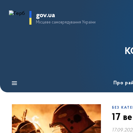
gov.ua
Місцеве самоврядування України
К
Про ра
БЕЗ КАТЕ
17 в
17.09.20