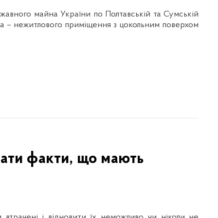
жавного майна України по Полтавській та Сумській
на – нежитлового приміщення з цокольним поверхом
ати факти, що мають
втрачені і відновити їх неможливо чи ніколи не