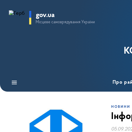
gov.ua
Місцеве самоврядування України
К
Про ра
НОВИНИ
Інфо
05.09.20