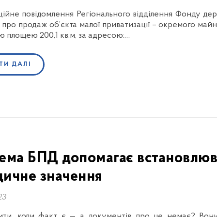
ійне повідомлення Регіонального відділення Фонду дер
 про продаж об’єкта малої приватизації – окремого май
ю площею 200,1 кв.м, за адресою:…
ТИ ДАЛІ
ема БПД допомагає встановлюв
ичне значення
23
ти, коли факт є — а документів про це немає? Вони 