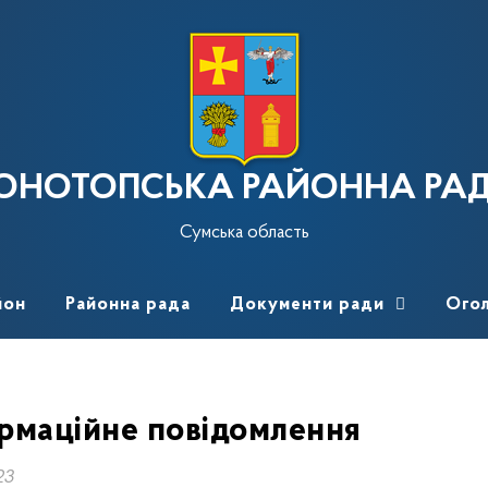
ОНОТОПСЬКА РАЙОННА РА
Сумська область
йон
Районна рада
Документи ради
Ого
рмаційне повідомлення
23