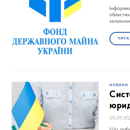
Інформац
областях
загально
ЧИТА
НОВИНИ
Сист
юрид
05.09.20
Що роби