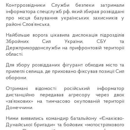
Контррозвідники Служби безпеки затримали
інформатора спецслужб рф, який збирав розвіддані
про місця базування українських захисників у
районі Слов’янська.
Найбільше ворога цікавила дислокація підрозділів
Збройних Сил України, СБУ та
Держприкордонслужби на прифронтовій території
області.
Для
збору розвідданих фігурант обходив місто та
прилеглі селища, де приховано фіксував позиції Сил
оборони.
Отримані відомості російський інформатор
дистанційно передавав агресору через двох
«зв’язкових» на тимчасово окупованій території
Донеччини.
Ними виявились командир батальйону «Єнакієво-
Дунайської бригади» та бойовик «мотострілкового