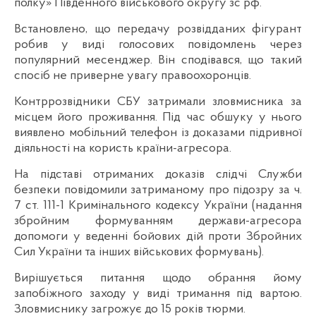
полку» Південного військового округу зс рф.
Встановлено, що передачу розвідданих фігурант
робив у виді голосових повідомлень через
популярний месенджер. Він сподівався, що такий
спосіб не приверне увагу правоохоронців.
Контррозвідники СБУ затримали зловмисника за
місцем його проживання. Під час обшуку у нього
виявлено мобільний телефон із доказами підривної
діяльності на користь країни-агресора.
На підставі отриманих доказів слідчі Служби
безпеки повідомили затриманому про підозру за ч.
7 ст. 111-1 Кримінального кодексу України (надання
збройним формуванням держави-агресора
допомоги у веденні бойових дій проти Збройних
Сил України та інших військових формувань).
Вирішується питання щодо обрання йому
запобіжного заходу у виді тримання під вартою.
Зловмиснику загрожує до 15 років тюрми.