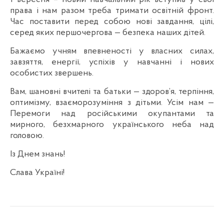
права і нам разом треба тримати освітній фронт.
Час поставити перед собою нові завдання, цілі,
серед яких першочергова — безпека наших дітей.
Бажаємо учням впевненості у власних силах,
завзяття, енергії, успіхів у навчанні і нових
особистих звершень.
Вам, шановні вчителі та батьки — здоров’я, терпіння,
оптимізму, взаєморозуміння з дітьми. Усім нам —
Перемоги над російськими окупантами та
мирного, безхмарного українського неба над
головою.
Із Днем знань!
Слава Україні!