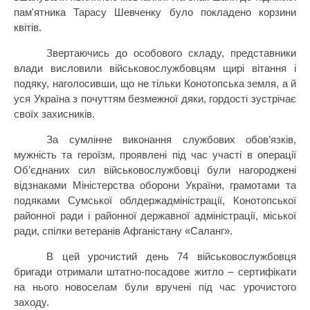
пам'ятника Тарасу Шевченку було покладено корзини
квітів.
Звертаючись до особового складу, представники
влади висловили військовослужбовцям щирі вітання і
подяку, наголосивши, що не тільки Конотопська земля, а й
уся Україна з почуттям безмежної дяки, гордості зустрічає
своїх захисників.
За сумлінне виконання службових обов’язків,
мужність та героїзм, проявлені під час участі в операції
Об’єднаних сил військовослужбовці були нагороджені
відзнаками Міністерства оборони України, грамотами та
подяками Сумської облдержадміністрації, Конотопської
районної ради і районної державної адміністрації, міської
ради, спілки ветеранів Афганістану «Саланг».
В цей урочистий день 74 військовослужбовця
бригади отримали штатно-посадове житло – сертифікати
на нього новоселам були вручені під час урочистого
заходу.