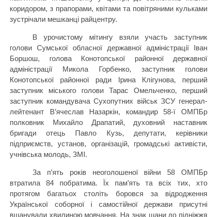
коридором, з прапорами, квітами та повітряними кульками
зустрічали мешканці райцентру.
В урочистому мітингу взяли участь заступник
голови Сумської обласної державної адміністрації Іван
Боршош, голова Конотопської районної державної
адміністрації Микола Горбенко, заступник голови
Конотопської районної ради Ірина Клігунова, перший
заступник міського голови Тарас Омельченко, перший
заступник командувача Сухопутних військ ЗСУ генерал-
лейтенант В’ячеслав Назаркін, командир 58-ї ОМПБр
полковник Михайло Драпатий, духовний наставник
бригади отець Павло Кузь, депутати, керівники
підприємств, установ, організацій, громадські активісти,
учнівська молодь, ЗМІ.
За п’ять років неоголошеної війни 58 ОМПБр
втратила 84 побратима. Їх пам’ять та всіх тих, хто
протягом багатьох століть боровся за відродження
Української соборної і самостійної держави присутні
вшанували хвилиною мовчання. На знак шани до підніжжя