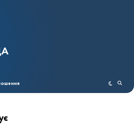
ДА
лошення
ує