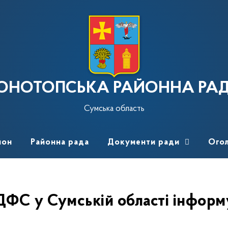
ОНОТОПСЬКА РАЙОННА РА
Сумська область
йон
Районна рада
Документи ради
Ого
ДФС у Сумській області інформ