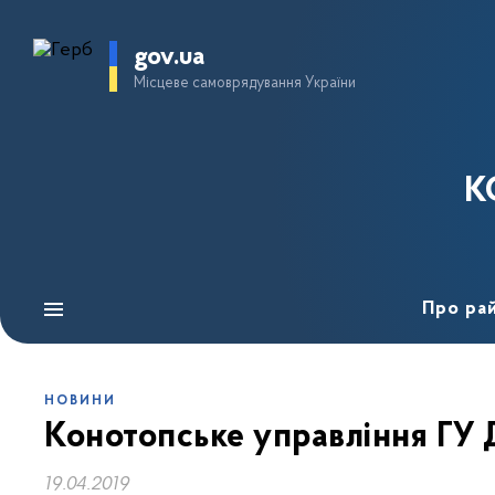
gov.ua
Місцеве самоврядування України
К
Про ра
НОВИНИ
Конотопське управління ГУ 
19.04.2019