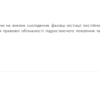
 виклик сьогодення, фахівці юстиції постійно
равової обізнаності підростаючого покоління та