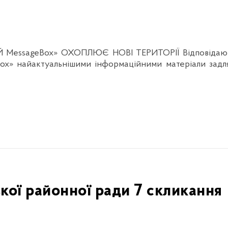
essageBox» ОХОПЛЮЄ НОВІ ТЕРИТОРІЇ Відповідаючи на
 найактуальнішими інформаційними матеріали задля п
ької районної ради 7 скликання