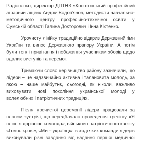
Радіоненко, директор ДПТНЗ «Конотопський професійний
аграрний ліцей» Андрій Водоп’янов, методисти навчально-
методичного центру професійно-технічної освіти у
Сумській області Галина Докторович і Інна Кіхтенко.
Урочисту лінійку традиційно відкрив Державний гімн
України та винос Державного прапору України. А потім
були теплі привітання і побажання учасникам зборів щодо
вдалих виступів та перемог.
Тримаючи слово керівництво району зазначили, що
лідери – це надзвичайно активна і талановита молодь, за
якою – наше майбутнє, сьогодні, як ніколи, важливо
виховувати нові покоління української молоді у
волелюбних і патріотичних традиціях.
Після урочистої церемонії лідери працювали за
планом зустрічі, що передбачала проведення тренінгу «Я
плюс я дорівнює команда», військово-патріотичного квесту
«Голос крові», «Ми – українці», в ході яких команди лідерів
виконували різні завдання від надання першої медичної