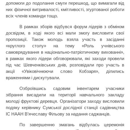
допомоги до подолання смуги перешкод, що вимагали від
них фізичної витривалості, кмітливості, згуртованої роботи
всіх членів команди тощо.
В рамках зборів відбувся форум лідерів з обміном
досвідом, в ході якого всі мали змогу висловити свої
пропозиції. Також молодь взяла участь в засіданні
«круглого столу» на тему «Роль учнівського
самоврядування в національно-патріотичному вихованні»,
в рамках якого лідери обговорювали, які заходи провели
під час Шевченківських днів, розповідали про участь в
акції «Увіковічнюючи слово Кобзаря», ділились
враженнями і дискутували.
Озброївшись садовим інвентарем учасники
зібрання висадили на території навчального закладу
молоді фруктові деревця. Організатори заходу висловили
подяку керівнику Сумської дослідної станції садівництва
ІС НААН В’ячеславу Фільову за надання саджанців.
По завершенню змагань відбулась церемонія