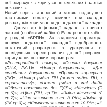
неї розрахунків коригування кількісних і вартісних
показників.
Новий сервіс створений з метою недопущення
платниками податку помилок при складанні
розрахунків коригування до податкової накладної.
Доступ до інформації надано в приватній
частині (особистий кабінет) Електронного кабінету
у розділі «ЄРПН». За заданими параметрами
пошуку податкової накладної відображається
остаточний розрахунок з урахування всіх
послідуючих зареєстрованих до неї розрахунків
коригування по таким параметрам:
«
Реєстраційний номер
»; «
Ознака документа
(ПН-0, РК-1)
»; «
Номер документа
»; «
Дата
складання документа
»; «
Причина коригування
(РК)
»; «
Номер рядка ПН (номер рядка ПН, що
коригується)
»; «
Номер рядка в xml файлі
»;
«
Обсяги постачання без ПДВ
»; «
Кількість (ПН,
гр.6)
»; «
Ціна (ПН, гр.7)
»; «
Зміна кількості (РК,
гр.7)
»; «
Ціна зазначена в гр. 8 РК
»; «
Зміна ціни
(РК гр.9)
»; «
Кількість зазначена в гр.10 РК
»; «
Код