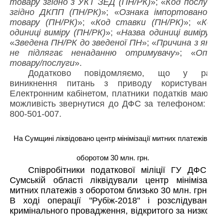
товару згідно з УКТ ЗЕД (ПН/РК)
»; «
Код послуги
згідно ДКПП (ПН/РК)
»; «
Ознака імпортованого
товару (ПН/РК)
»; «
Код ставки (ПН/РК)
»; «
Код
одиниці виміру (ПН/РК)
»; «
Назва одиниці виміру
»;
«
Зведена ПН/РК до зведеної ПН
»; «
Причина з якої
не підлягає ненаданню отримувачу
»; «
Опис
товару/послуги
».
Додатково повідомляємо, що у разі
виникнення питань з приводу користування
Електронним кабінетом, платники податків мають
можливість звернутися до ДФС за телефоном: 0-
800-501-007.
На Сумщині ліквідовано центр мінімізації митних платежів з
оборотом 30 млн. грн.
Співробітники податкової міліції ГУ ДФС у
Сумській області ліквідували центр мінімізації
митних платежів з оборотом близько 30 млн. грн.
В ході операції "Рубіж-2018" і розслідування
кримінального провадження, відкритого за низкою