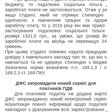
бюджету, то податкова соціальна пільга до
заробітної плати не застосовується. Отже у разі,
якщо студент, який не отримує стипендію та
одночасно з навчанням працює та одержує
заробітну плату, то у 2018 році він має право на
застосування податкової соціальної пільги у
розмірі 1321,5 грн., за умови, що розмір його
заробітної плати на місяць не перевищує 2470
гривень.
При цьому студент повинен надати працедавцю
довідку з навчального закладу про те, що він там
навчається та не одержує стипендію з бюджету.
Зазначена норма визначена п.п. 169.1.3 і п.п.
169.2.3 ст. 169 ПКУ.
ДФС запровадила новий сервіс для
платників ПДВ
Для платників податку на додану вартість
ДФС запроваджено новий електронний сервіс –
візуалізація повної інформації щодо податкової
накладної з урахуванням всіх зареєстрованих до