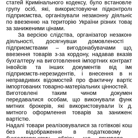
статей Кримінального кодексу, було встановлено
групу осіб, які, використовуючи підконтрольні
підприємства, організували незаконну діяльність
по ввезенню на територію України різних товарів
за заниженими цінами.
За версією слідства, організатор незаконної
діяльності, досягнувши домовленості з
підприємствами – вигодонабувачами щодо
ввезення товарів з-за кордону, надавав вказівки
бухгалтеру на виготовлення імпортних контрактів,
інвойсів та інших документів від імені
підприємств-нерезидентів, і внесення в них
неправдивих відомостей про фактичну вартість
імпортованих товарно-матеріальних цінностей.
Виготовлені таким чином документи
передавалися особам, що виконували функції
митних брокерів, які використовували їх для
митного оформлення товарів за заниженою
вартістю.
Надалі товари реалізовувалися за готівкові кошти
без відображення в податковому та