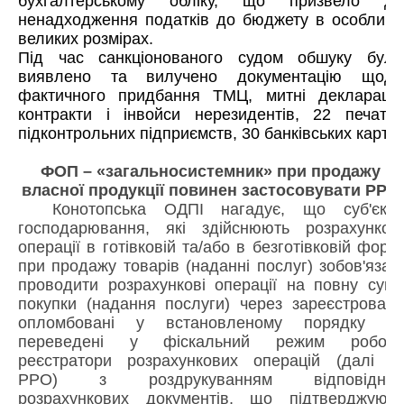
бухгалтерському обліку, що призвело до
ненадходження податків до бюджету в особливо
великих розмірах.
Під час санкціонованого судом обшуку було
виявлено та вилучено документацію щодо
фактичного придбання ТМЦ, митні декларації,
контракти і інвойси нерезидентів, 22 печатки
підконтрольних підприємств, 30 банківських карт.
ФОП – «загальносистемник» при продажу
власної продукції повинен застосовувати РРО
Конотопська ОДПІ нагадує, що суб'єкти
господарювання, які здійснюють розрахункові
операції в готівковій та/або в безготівковій формі
при продажу товарів (наданні послуг) зобов'язані
проводити розрахункові операції на повну суму
покупки (надання послуги) через зареєстровані,
опломбовані у встановленому порядку та
переведені у фіскальний режим роботи
реєстратори розрахункових операцій (далі –
РРО) з роздрукуванням відповідних
розрахункових документів, що підтверджують