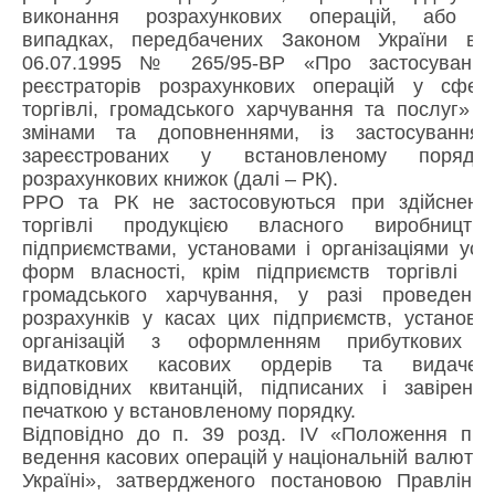
виконання розрахункових операцій, або у
випадках, передбачених Законом України від
06.07.1995 № 265/95-ВР «Про застосування
реєстраторів розрахункових операцій у сфері
торгівлі, громадського харчування та послуг» зі
змінами та доповненнями, із застосуванням
зареєстрованих у встановленому порядку
розрахункових книжок (далі – РК).
РРО та РК не застосовуються при здійсненні
торгівлі продукцією власного виробництва
підприємствами, установами і організаціями усіх
форм власності, крім підприємств торгівлі та
громадського харчування, у разі проведення
розрахунків у касах цих підприємств, установ і
організацій з оформленням прибуткових і
видаткових касових ордерів та видачею
відповідних квитанцій, підписаних і завірених
печаткою у встановленому порядку.
Відповідно до п. 39 розд. IV «Положення про
ведення касових операцій у національній валюті в
Україні», затвердженого постановою Правління