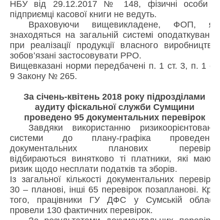
НБУ від 29.12.2017 № 148, фізичні особи –
підприємці касової книги не ведуть.
Враховуючи вищевикладене, ФОП, які
знаходяться на загальній системі оподаткування
при реалізації продукції власного виробництва,
зобов’язані застосовувати РРО.
Вищевказані норми передбачені п. 1 ст. 3, п. 1 ст.
9 Закону № 265.
За січень-квітень 2018 року підрозділами
аудиту фіскальної служби Сумщини
проведено 95 документальних перевірок
Завдяки використанню ризикоорієнтованої
системи до плану-графіка проведення
документальних планових перевірок
відбираються винятково ті платники, які мають
ризик щодо несплати податків та зборів.
Із загальної кількості документальних перевірок
30 – планові, інші 65 перевірок позапланові. Крім
того, працівники ГУ ДФС у Сумській області
провели 130 фактичних перевірок.