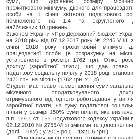
суми, що дорівнює розміру місячного
прожиткового мінімуму, діючого для працездатної
особи на 1 січня звітного податкового року,
помноженого на 1,4 та округленого до
найближчих 10 гривень.
Законом України «Про Державний бюджет України
на 2018 рік» від 07.12.2017 року № 2246 V-ІІІ, з 1
січня 2018 року прожитковий мінімум для
працездатної особи (в розрахунку на місяць)
установлено в розмірі 1762 грн. Отже розмір
доходу (заробітної плати), що дає право на
податкову соціальну пільгу у 2018 році, становить
2470 грн. на місяць (1762 грн. х 1,4).
Студент має право на зменшення суми загального
місячного оподатковуваного доходу,
отримуваного від одного роботодавця у вигляді
заробітної плати, на суму податкової соціальної
пільги у розмірі 150% суми пільги, яка визначена
п.п. 169.1 ст. 169 Податкового кодексу України від
02.12.2010 № 2755-VI зі змінами та доповненнями
(далі – ПКУ) ( у 2018 році – 1321,5 грн.).
При цьому, якщо студент, отримує стипендію з