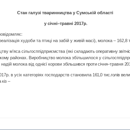
Стан галузі тваринництва у Сумській області
у січні–травні 2017р.
повідомляє:
реалізація худоби та птиці на забій у живій масі), молока – 162,8 
тву м’яса сільгосппідприємства (які
складають оперативну звітні
ькому
районах.
Виробництво молока
збільшилося у сільгосппідпри
 надій молока від однієї корови
збільшився проти січня
–травня
201
2017р.
в
усіх категоріях
господарств
становила
161,0 тис.голів вел
 кіз –