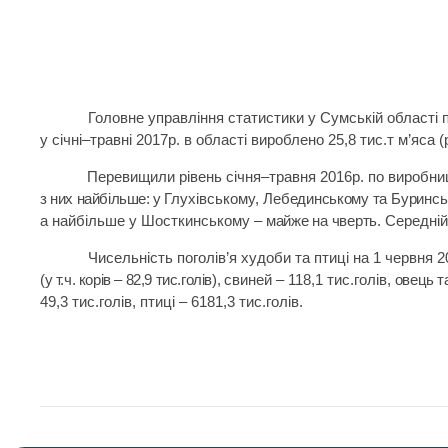
Головне управління статистики у Сумській області 
у січні–травні 2017р. в області вироблено 25,8 тис.т м’яса (
Перевищили рівень січня–травня 2016р. по виробниц
з них найбільше: у
Глухівському,
Лебединському та
Буринс
а найбільше у Шосткинському –
майже на чверть
.
Середній
Чисельність поголів’я худоби та птиці на 1 червня 
(у т.ч. корів – 82,9 тис.голів),
свиней – 118,1 тис.голів,
овець та
49,3 тис.голів, птиці – 6181,3 тис.голів.