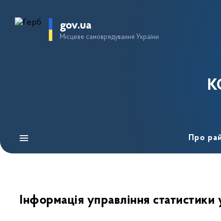
gov.ua
Місцеве самоврядування України
К
Про ра
Інформація управління статистики