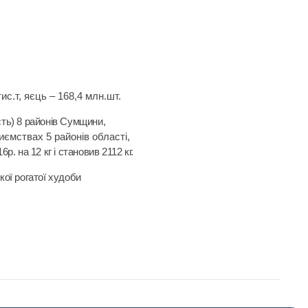
тис.т, яєць – 168,4 млн.шт.
сть) 8 районів Сумщини,
ємствах 5 районів області,
6р. на 12 кг і становив 2112 кг.
икої рогатої худоби