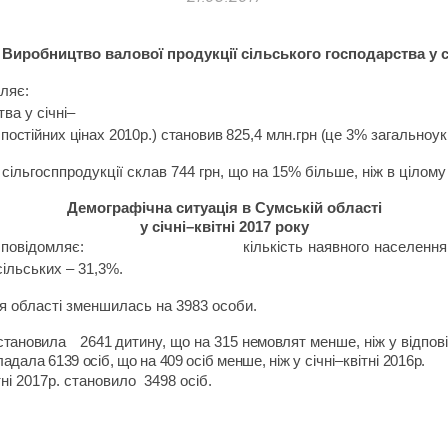
Виробництво валової продукції
сільського господарства у с
ляє:
ва у січні–
 постійних цінах 2010р.) становив 825,4 млн.грн (це 3%
загальноук
сільгосппродукції склав 744 грн, що на 15% більше, ніж в цілому 
Д
емографічна ситуація в Сумській області
у січні–квітні 2017 року
 повідомляє:
кількість наявного населення
сільських – 31,3%.
ня області зменшилась на
3983
особи.
 становила
2641
дитину, що на 315
немовлят
менше, ніж у відпові
ладала 6139 осіб, що на 409 осіб менше, ніж у
січні–квітні
2016р.
тні 2017р. становило
3498 осіб.