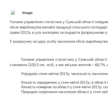
Головне управління статистики у Сумській області повідом
обсяг виробництва валової продукції сільського господарст
травні 2017р.
в усіх категоріях господарств (розрахунково у
У розрахунку на одну особу населення обсяг виробництва
Головне управління статистики у Сумській області
становила
11
00
,5
тис. осіб, з них міських жителів –
68,7
%, 
Упродовж січня–квітня 201
7
р. чисельність населен
Кількість народжених у січні–квітні 2017р.
в
області
Кількість померлих по області у
січні–квітні 2017р.
ск
Природне скорочення населення області у січні–кві