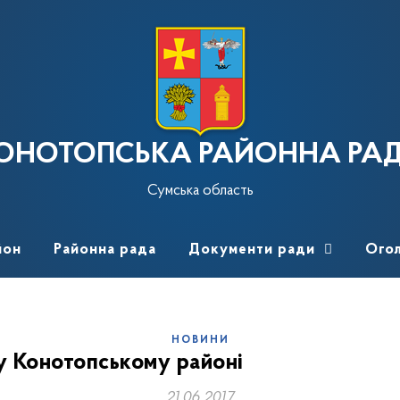
ОНОТОПСЬКА РАЙОННА РА
Сумська область
йон
Районна рада
Документи ради
Ого
НОВИНИ
 у Конотопському районі
21.06.2017