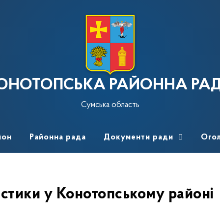
ОНОТОПСЬКА РАЙОННА РА
Сумська область
йон
Районна рада
Документи ради
Ого
истики у Конотопському районі