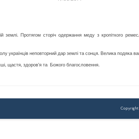
ій землі. Протягом сторіч одержання меду з кропіткого реме
столу українців неповторний дар землі та сонця. Велика подяка в
ші, щастя, здоров’я та
Божого благословення.
Copyright