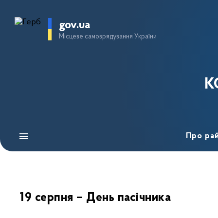
gov.ua
Місцеве самоврядування України
К
Про ра
19 серпня – День пасічника