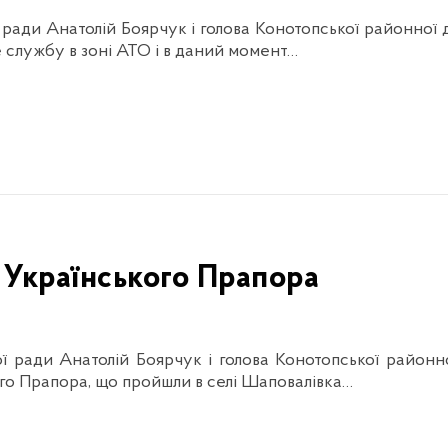
ради Анатолій Боярчук і голова Конотопської районної 
 службу в зоні АТО і в даний момент…
я Українського Прапора
ї ради Анатолій Боярчук і голова Конотопської районно
ого Прапора, що пройшли в селі Шаповалівка…