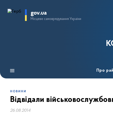
gov.ua
Місцеве самоврядування України
К
Про ра
НОВИНИ
Відвідали військовослужбов
26.08.2014