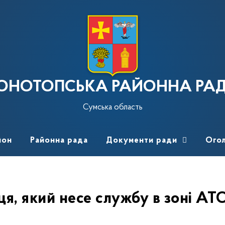
ОНОТОПСЬКА РАЙОННА РА
Сумська область
йон
Районна рада
Документи ради
Ого
ця, який несе службу в зоні АТ