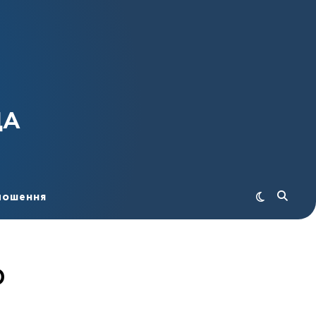
ДА
лошення
О