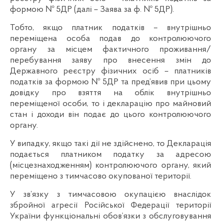
формою № 5ДР (далі – Заява за ф. № 5ДР).
Тобто, якщо платник податків – внутрішньо
переміщена особа подав до контролюючого
органу за місцем фактичного проживання/
перебування заяву про внесення змін до
Державного реєстру фізичних осіб – платників
податків за формою № 5ДР та пред’явив при цьому
довідку про взяття на облік внутрішньо
переміщеної особи, то і декларацію про майновий
стан і доходи він подає до цього контролюючого
органу.
У випадку, якщо такі дії не здійснено, то Декларація
подається платником податку за адресою
(місцезнаходженням) контролюючого органу, який
переміщено з тимчасово окупованої території.
У зв’язку з тимчасовою окупацією внаслідок
збройної агресії Російської Федерації території
України функціональні обов’язки з обслуговування