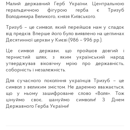
Малий державний Герб України. Центральною
геральдичною фігурою герба є Тризуб
Володимира Великого, князя Київського.
Тризуб – це символ, який перейшов нам у спадок
від предків. Вперше його було виявлено на цеглинах
Десятинної церкви у Києві (986 – 996 рр.).
Це символ держави, що пройшов довгий і
тернистий шлях, з яким український народ
утверджував віковічну мрію про державність,
соборність і незалежність.
Для сучасного покоління українців Тризуб – це
символ з великим змістом. Не даремно вважається,
що у ньому зашифроване слово «Воля». Тож
цінуймо своє, шануймо символи! З Днем
Державного Герба України!