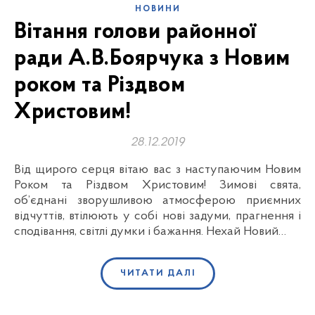
НОВИНИ
Вітання голови районної
ради А.В.Боярчука з Новим
роком та Різдвом
Христовим!
28.12.2019
Від щирого серця вітаю вас з наступаючим Новим
Роком та Різдвом Христовим! Зимові свята,
об’єднані зворушливою атмосферою приємних
відчуттів, втілюють у собі нові задуми, прагнення і
сподівання, світлі думки і бажання. Нехай Новий…
ЧИТАТИ ДАЛІ