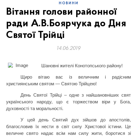
НОВИНИ
Вітання голови районної
ради А.В.Боярчука до Дня
Святої Трійці
14.06.2019
Шановні жителі Конотопського району!
Щиро вітаю вас із величним і радісним
християнським святом — Святою Трійцею!
День Святої Трійці – одне з найшановніших свят
українського народу, що є торжеством віри у Бога,
духовності та моральності.
У цей день Святий дух зійшов до апостолів,
благословив їх нести в світ силу Христової істини. Це
величне свято надає всім нам силу жити, боротися зі