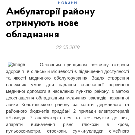
НОВИНИ
Амбулаторії району
отримують нове
обладнання
22.05.2019
Основним принципом розвитку охорони
здоров'я
в сільській місцевості є підвищення доступності
та якості медичного обслуговування. Задля ст
ворення
належних умов для надання своєчасної первинної
медичної допомоги в населених пунктах району,
з метою
дооснащення обладнанням медичних закладів первинної
ланки Конотопського району за кошти державного та
районного бюджетів придбані 2 прилади електротерапії
«Біомед»,
7 аналізаторів сечі та тест-смужки до них,
апарати визначення рівня глюкози в крові,
пульсоксиметри, отоскопи, сумки-укладки сімейного