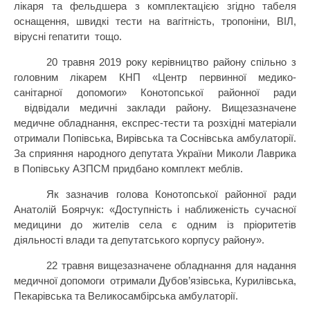
лікаря та фельдшера з комплектацією згідно табеля
оснащення, швидкі тести на вагітність, тропоніни, ВІЛ,
вірусні гепатити
тощо.
20 травня 2019 року керівництво району спільно з
головним лікарем КНП «Центр первинної медико-
санітарної допомоги» Конотопської районної ради
відвідали медичні заклади району. Вищезазначене
медичне обладнання, експрес-тести та розхідні матеріали
отримали Попівська, Вирівська та Соснівська амбулаторії.
За сприяння народного депутата України Миколи Лаврика
в Попівську АЗПСМ придбано комплект меблів.
Як зазначив голова Конотопської районної ради
Анатолій Боярчук: «Доступність і наближеність сучасної
медицини до жителів села є одним із пріоритетів
діяльності влади та депутатського корпусу району».
22 травня вищезазначене обладнання для надання
медичної допомоги
отримали Дубов’язівська, Курилівська,
Пекарівська та Великосамбірська амбулаторії.