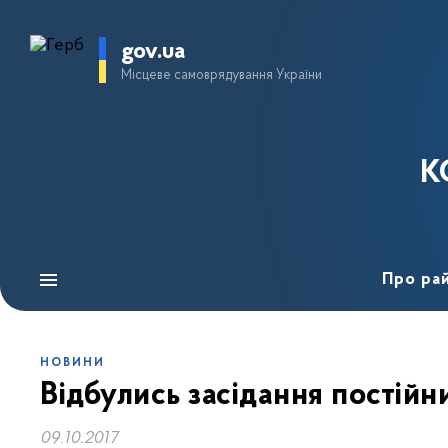
gov.ua
Місцеве самоврядування України
К
Про ра
НОВИНИ
Відбулись засідання постійн
09.10.2017