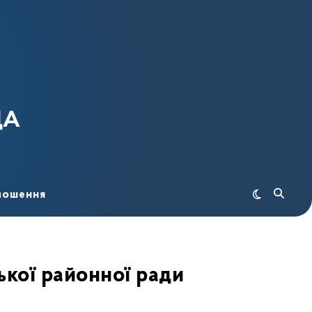
ДА
лошення
ької районної ради