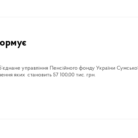
формує
б’єднане управління Пенсійного фонду України Сумсько
ення яких становить 57 100,00 тис. грн.