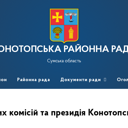
ОНОТОПСЬКА РАЙОННА РА
Сумська область
йон
Районна рада
Документи ради
Ого
их комісій та президія Конотопс