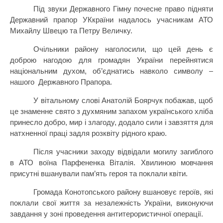
Під звуки Державного Гімну почесне право підняти
Державний прапор УКкраїни надалось учасникам АТО
Михайлу Швецю та Петру Величку.
Очільники району наголосили, що цей день є
доброю нагодою для громадян України перейнятися
національним духом, об’єднатись навколо символу –
нашого Державного Прапора.
У вітальному слові Анатолій Боярчук побажав, щоб
це знаменне свято з духмяним запахом українського хліба
принесло добро, мир і злагоду, додало сили і завзяття для
натхненної праці задля розквіту рідного краю.
Після учасники заходу відвідали
могилу загиблого
в
АТО воїна Парфененка Віталія
. Хвилиною мовчання
присутні вшанували пам’ять героя та поклали квіти.
Громада Конотопського району вшановує героїв, які
поклали свої життя за незалежність України, виконуючи
завдання у зоні проведення антитерористичної операції.