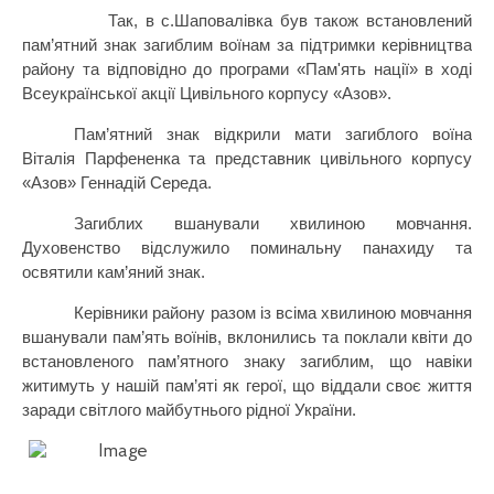
Так, в с.Шаповалівка був також встановлений
пам’ятний знак загиблим воїнам за підтримки керівництва
району та відповідно до програми «Пам'ять нації» в ході
Всеукраїнської акції Цивільного корпусу «Азов».
Пам’ятний знак відкрили мати загиблого воїна
Віталія Парфененка та представник цивільного корпусу
«Азов» Геннадій Середа.
Загиблих вшанували хвилиною мовчання.
Духовенство відслужило поминальну панахиду та
освятили
кам’яний знак.
К
ерівники району разом із всіма
хвилиною мовчання
вшанували пам’ять воїнів,
вклонились та поклали квіти до
встановленого
пам’ятного знаку загиблим
, що навіки
житимуть у нашій пам’яті як герої, що віддали своє життя
заради світлого майбутнього рідної України.