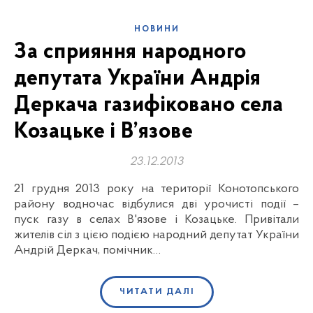
НОВИНИ
За сприяння народного
депутата України Андрія
Деркача газифіковано села
Козацьке і В’язове
23.12.2013
21 грудня 2013 року на території Конотопського
району водночас відбулися дві урочисті події –
пуск газу в селах В'язове і Козацьке. Привітали
жителів сіл з цією подією народний депутат України
Андрій Деркач, помічник…
ЧИТАТИ ДАЛІ