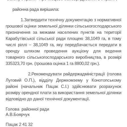
районна рада вирішила:
1.Затвердити технічну документацію з нормативної
грошової оцінки земельної ділянки сільськогосподарського
призначення за межами населених пунктів на території
Карабутівської сільської ради площею 38,1049 га, в тому
числі ріллі – 38,1049 га, яку передбачається передати в
оренду шляхом проведення аукціону для ведення
товарного сільськогосподарського виробництва, в розмірі
335323,70 грн. (грошова оцінка 1 га 8800,02 грн.).
2.Рекомендувати райдержадміністрації (голова
Луговий О.П.), відділу Держкомзему у Конотопському
районі (начальник Пацак С.І.) здійснювати розрахунок
розміру орендної плати за використання земельної ділянки
відповідно до даної технічної документації.
Голова районної ради
А.В.Боярчук
Пацак 2 41 32