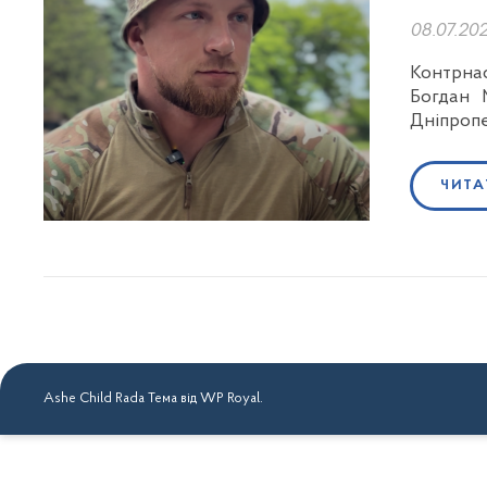
08.07.20
Контрнас
Богдан 
Дніпроп
ЧИТА
Ashe Child Rada Тема від
WP Royal
.