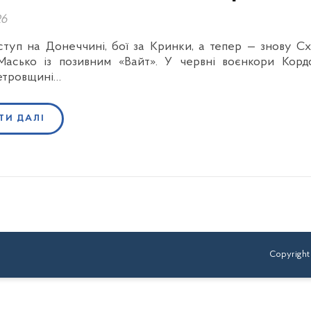
26
туп на Донеччині, бої за Кринки, а тепер — знову С
Масько із позивним «Вайт». У червні воєнкори Кор
етровщині…
ТИ ДАЛІ
Copyright