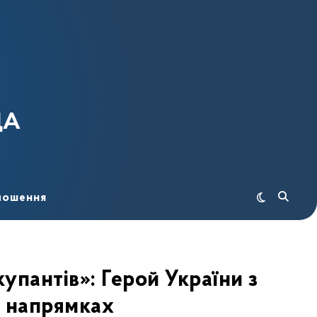
ДА
лошення
упантів»: Герой України з
 напрямках