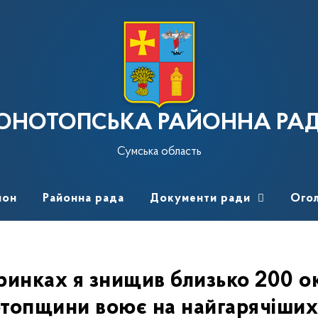
ОНОТОПСЬКА РАЙОННА РА
Сумська область
йон
Районна рада
Документи ради
Ого
ринках я знищив близько 200 ок
топщини воює на найгарячіших