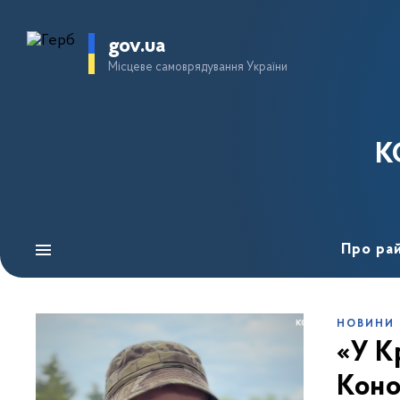
gov.ua
Місцеве самоврядування України
К
Про ра
НОВИНИ
«У К
Коно