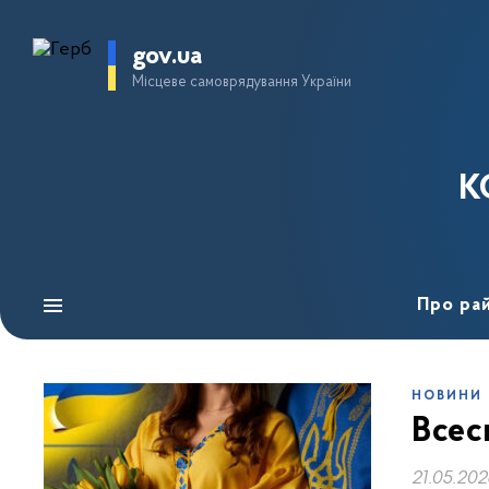
gov.ua
Місцеве самоврядування України
К
Про ра
НОВИНИ
Всес
21.05.20