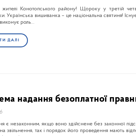
 жителі Конотопського району! Щороку у третій четве
и. Українська вишиванка – це національна святиня! Існує 
виконує роль…
ТИ ДАЛІ
ема надання безоплатної правн
26
ня є незаконним, якщо воно здійснене без законної під
на звільнення, так і порядок його проведення мають відп