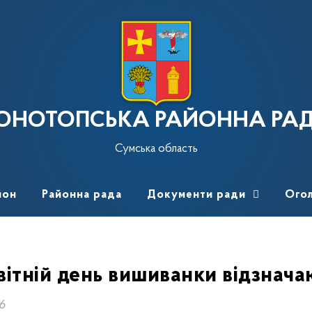
ОНОТОПСЬКА РАЙОННА РА
Сумська область
йон
Районна рада
Документи ради
Ого
вітній день вишиванки відзначаю
26