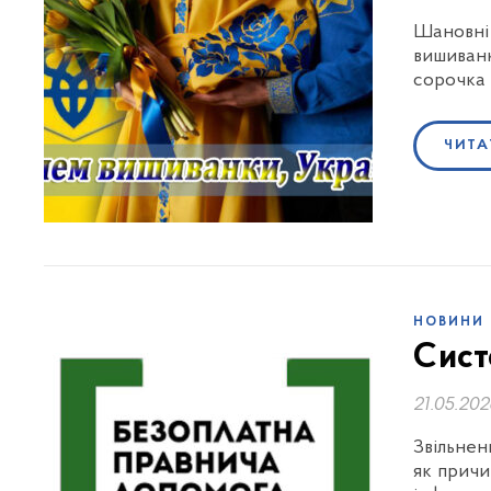
Шановні
вишиванк
сорочка 
ЧИТА
НОВИНИ
Сист
21.05.20
Звільнен
як причи