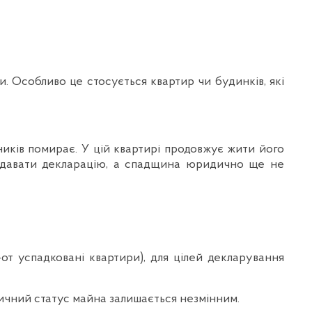
. Особливо це стосується квартир чи будинків, які
сників помирає. У цій квартирі продовжує жити його
 подавати декларацію, а спадщина юридично ще не
-от успадковані квартири), для цілей декларування
ичний статус майна залишається незмінним.