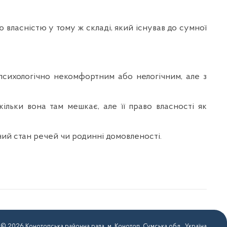
власністю у тому ж складі, який існував до сумної
 психологічно некомфортним або нелогічним, але з
ільки вона там мешкає, але її право власності як
ний стан речей чи родинні домовленості.
 © 2026 Конотопська районна рада. м. Конотоп, Сумська обл., Україна