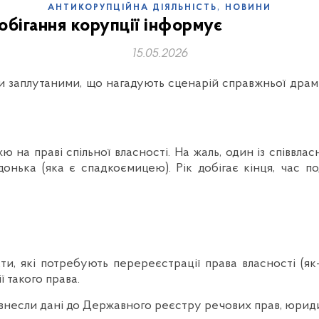
,
АНТИКОРУПЦІЙНА ДІЯЛЬНІСТЬ
НОВИНИ
обігання корупції інформує
15.05.2026
и заплутаними, що нагадують сценарій справжньої драми
ю на праві спільної власності. На жаль, один із співвла
 донька (яка є спадкоємицею). Рік добігає кінця, час
ти, які потребують перереєстрації права власності (як
 такого права.
 внесли дані до Державного реєстру речових прав, юрид