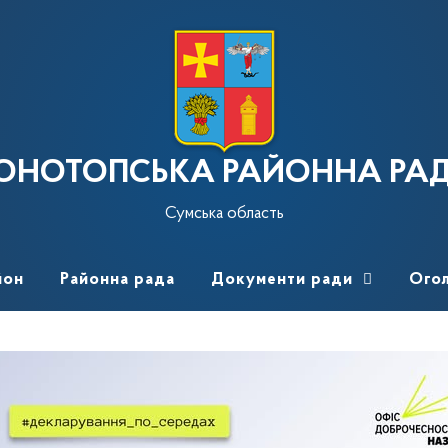
ОНОТОПСЬКА РАЙОННА РА
Сумська область
йон
Районна рада
Документи ради
Ого