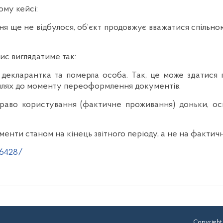
ому кейсі:
 ще не відбулося, об’єкт продовжує вважатися спільною 
пис виглядатиме так:
 декларантка та померла особа. Так, це може здатися
 шлях до моменту переоформлення документів.
раво користування (фактичне проживання) доньки, оск
менти станом на кінець звітного періоду, а не на фактич
/6428/
Copyright