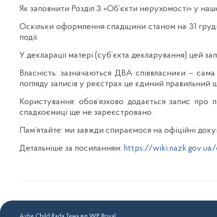
Як заповнити Розділ 3 «Об’єкти нерухомості» у наш
Оскільки оформлення спадщини станом на 31 грудня
події.
У декларації матері (суб’єкта декларування) цей за
Власність: зазначаються ДВА співвласники – сама
погляду записів у реєстрах це єдиний правильний
Користування: обов’язково додається запис про п
спадкоємиці ще не зареєстровано.
Пам’ятайте: ми завжди спираємося на офіційні доку
Детальніше за посиланням:
https://wiki.nazk.gov.ua
Ashe Child Rada Тема від
WP Royal
.