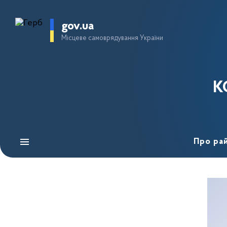
gov.ua
Місцеве самоврядування України
К
Про ра