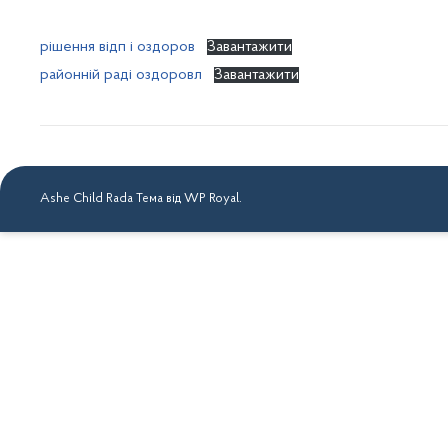
рішення відп і оздоров
Завантажити
районній раді оздоровл
Завантажити
Ashe Child Rada Тема від
WP Royal
.