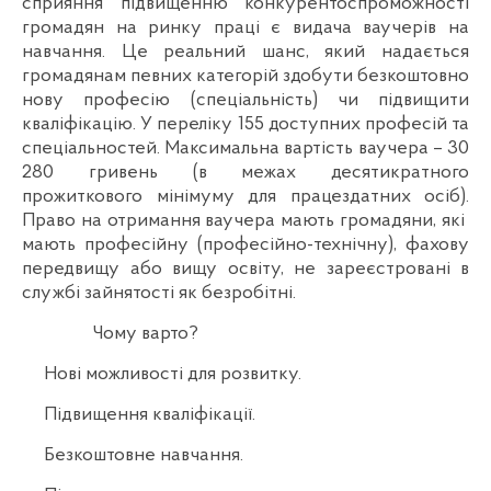
сприяння підвищенню конкурентоспроможності
громадян на ринку праці є видача ваучерів на
навчання. Це реальний шанс, який надається
громадянам певних категорій здобути безкоштовно
нову професію (спеціальність) чи підвищити
кваліфікацію. У переліку 155 доступних професій та
спеціальностей. Максимальна вартість ваучера – 30
280 гривень (в межах десятикратного
прожиткового мінімуму для працездатних осіб).
Право на отримання ваучера мають громадяни, які
мають професійну (професійно-технічну), фахову
передвищу або вищу освіту, не зареєстровані в
службі зайнятості як безробітні.
Чому варто?
Нові можливості для розвитку.
Підвищення кваліфікації.
Безкоштовне навчання.