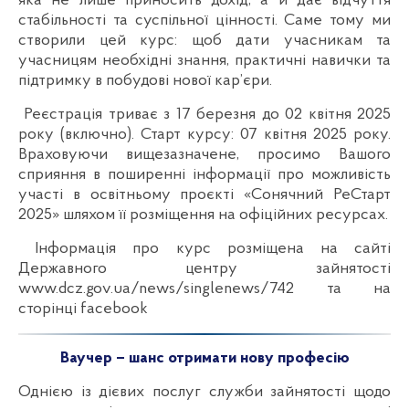
яка не лише приносить дохід, а й дає відчуття
стабільності та суспільної цінності. Саме тому ми
створили цей курс: щоб дати учасникам та
учасницям необхідні знання, практичні навички та
підтримку в побудові нової кар’єри.
Реєстрація триває з 17 березня до 02 квітня 2025
року (включно). Старт курсу: 07 квітня 2025 року.
Враховуючи вищезазначене, просимо Вашого
сприяння в поширенні інформації про можливість
участі в освітньому проєкті «Сонячний РеСтарт
2025» шляхом її розміщення на офіційних ресурсах.
Інформація про курс розміщена на сайті
Державного центру зайнятості
www.dcz.gov.ua/news/singlenews/742 та на
сторінці facebook
Ваучер – шанс отримати нову професію
Однією із дієвих послуг служби зайнятості щодо