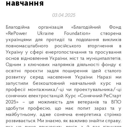
навчання
03.04.2025
Благодійна організація «Благодійний Фонд
«RePower Ukraine Foundation» створена
українцями для протидії та подолання викликів
повномасштабного російського вторгнення в
Україну у сфері енергопостачання та просування
основ відновлення України, міст та муніципалітетів.
Одним з ключових напрямків діяльності фонду є
освітні проєкти задля поширення ідей сталого
розвитку серед населення України. Наразі ми
запустили безкоштовний навчальний курс на
професії монтажника/-ці чи проектувальника/-ці
сонячних електростанцій. Курс «Сонячний РеСтарт
2025» – це можливість для ветеранів та ВПО
здобути професію, що має попит зараз та у
майбутньому, адже сонячна енергетика стрімко
розвивається. Ми знаємо, як важливо знайти справу,