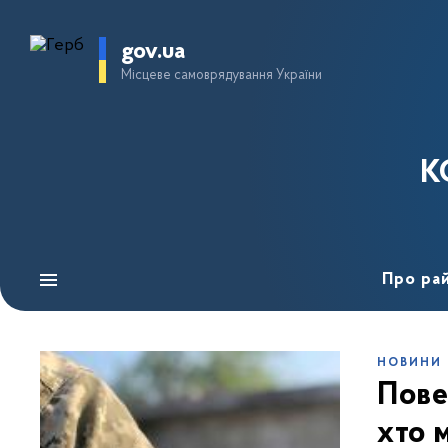
gov.ua
Місцеве самоврядування України
К
Про ра
НОВИНИ
Пове
хто 