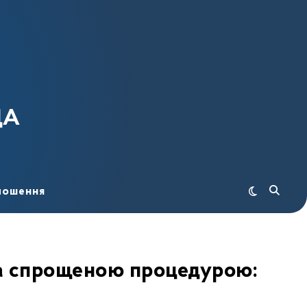
ДА
лошення
за спрощеною процедурою: