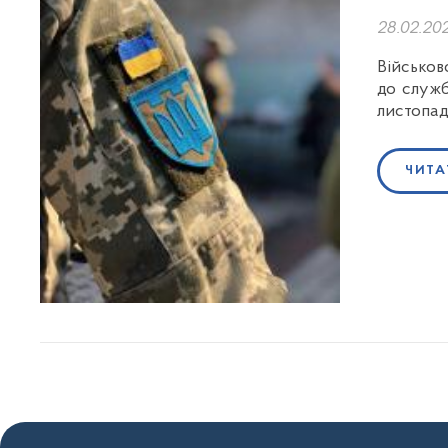
28.02.20
Військов
до служб
листопад
ЧИТА