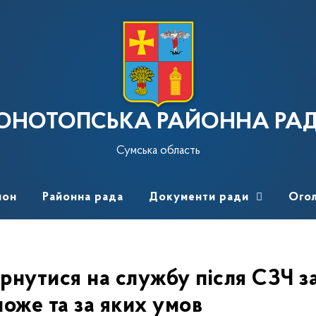
ОНОТОПСЬКА РАЙОННА РА
Сумська область
йон
Районна рада
Документи ради
Ого
рнутися на службу після СЗЧ 
може та за яких умов