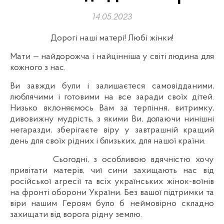
14.05.2023
Дорогі наші матері! Любі жінки!
Мати — найдорожча і найцінніша у світі людина для
кожного з нас.
Ви завжди були і залишаєтеся самовідданими,
люблячими і готовими на все заради своїх дітей.
Низько вклоняємось Вам за терпіння, витримку,
дивовижну мудрість, з якими Ви, долаючи нинішні
негаразди, зберігаєте віру у завтрашній кращий
день для своїх рідних і близьких, для нашої країни.
Сьогодні, з особливою вдячністю хочу
привітати матерів, чиї сини захищають нас від
російської агресії та всіх українських жінок-воїнів
на фронті оборони України. Без вашої підтримки та
віри нашим Героям було б неймовірно складно
захищати від ворога рідну землю.