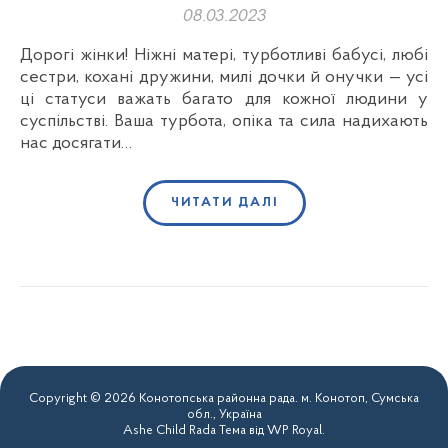
08.03.2023
Дорогі жінки! Ніжні матері, турботливі бабусі, любі
сестри, кохані дружини, милі дочки й онучки — усі
ці статуси важать багато для кожної людини у
суспільстві. Ваша турбота, опіка та сила надихають
нас досягати…
ЧИТАТИ ДАЛІ
Copyright © 2026 Конотопська районна рада. м. Конотоп, Сумська
обл., Україна
Ashe Child Rada Тема від
WP Royal
.