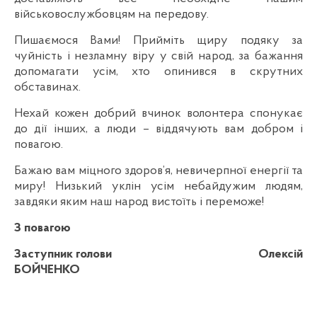
військовослужбовцям на передову.
Пишаємося Вами! Прийміть щиру подяку за
чуйність і незламну віру у свій народ, за бажання
допомагати усім, хто опинився в скрутних
обставинах.
Нехай кожен добрий вчинок волонтера спонукає
до дії інших, а люди – віддячують вам добром і
повагою.
Бажаю вам міцного здоров’я, невичерпної енергії та
миру! Низький уклін усім небайдужим людям,
завдяки яким наш народ вистоїть і переможе!
З повагою
Заступник голови Олексій
БОЙЧЕНКО