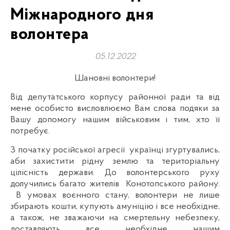
Міжнародного дня
волонтера
05.12.2022
Шановні волонтери!
Від депутатського корпусу районної ради та від
мене особисто висловлюємо Вам слова подяки за
Вашу допомогу нашим військовим і тим, хто її
потребує.
З початку російської агресії українці згуртувались,
аби захистити рідну землю та територіальну
цілісність держави. До волонтерського руху
долучились багато жителів Конотопського району.
В умовах воєнного стану, волонтери не лише
збирають кошти, купують амуніцію і все необхідне,
а також, не зважаючи на смертельну небезпеку,
доставляють все необхідне нашим