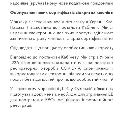
надсилає (вручає) йому нове податкове повідомле
Формування нових сертифікатів відкритих ключів 
У зв’язку з введенням воєнного стану в Україні, 
Надавач), відповідно до постанови Кабінету Міні
надання електронних довірчих послуг» здійснює
закінчення строку чинності старих сертифікатів, тер
Слід додати, що при цьому особистий ключ користу
Відповідно до постанови Кабінету Міністрів Україн
1236 «Про встановлення карантину та запроваджен
респіраторної хвороби COVID-19, спричиненої 
використовувати електронні підписи чи печатки, щ
послуг без відомостей про те, що особистий ключ з
У Головному управлінні ДПС у Сумській області н
підготувати документи, необхідні для отримання ЕД
для програмних РРО» офіційного інформаційного
реєстрації.