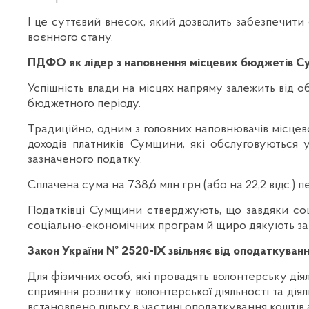
І це суттєвий внесок, який дозволить забезпечит
воєнного стану.
ПДФО як лідер з наповнення місцевих бюджетів 
Успішність влади на місцях напряму залежить від 
бюджетного періоду.
Традиційно, одним з головних наповнювачів місцев
доходів платників Сумщини, які обслуговуються 
зазначеного податку.
Сплачена сума на 738,6 млн грн (або на 22,2 відс.
Податківці Сумщини стверджують, що завдяки соц
соціально-економічних програм й щиро дякують за
Закон України № 2520-ІХ звільняє від оподаткуванн
Для фізичних особ, які провадять волонтерську дія
сприяння розвитку волонтерської діяльності та діял
встановлено пільгу в частині оподаткування коштів 