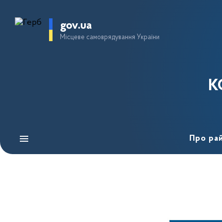
gov.ua
Місцеве самоврядування України
К
Про ра