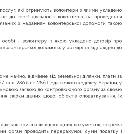
послуг, які отримують волонтери з якими укладено
чає до своєї діяльності волонтерів, на проведення
в’язаних з наданням волонтерської допомоги такою
 особі – волонтеру, з якою укладено договір про
 волонтерської допомоги, у розмірі та відповідно до
ме майно, відмінне від земельної ділянки, плати за
 267 та п. 286.5 ст. 286 Податкового кодексу України, у
исьмовою заявою до контролюючого органу за своєю
я звірки даних щодо: об’єктів оподаткування, їх
ідставі оригіналів відповідних документів, зокрема
ючий орган проводить перерахунок суми податку і