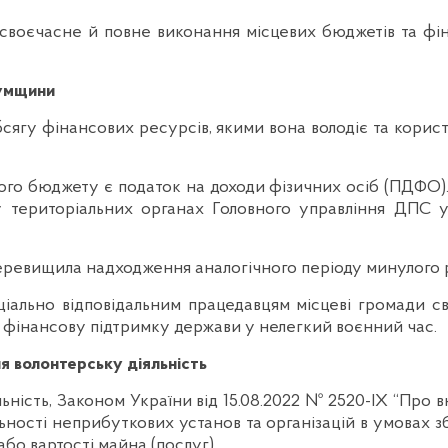
и своєчасне й повне виконання місцевих бюджетів та фі
Сумщини
обсягу фінансових ресурсів, якими вона володіє та кори
ого бюджету є податок на доходи фізичних осіб (ПДФО).
у територіальних органах Головного управління ДПС у
) перевищила надходження аналогічного періоду минулого 
іально відповідальним працедавцям місцеві громади 
 фінансову підтримку держави у нелегкий воєнний час.
я волонтерську діяльність
льність, Законом України від 15.08.2022 № 2520-ІХ “Про
ьності неприбуткових установ та організацій в умовах з
або вартості майна (послуг).