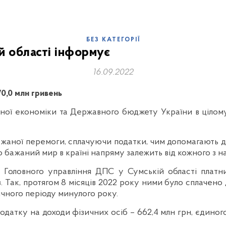
БЕЗ КАТЕГОРІЇ
й області інформує
16.09.2022
0,0 млн гривень
ної економіки та Державного бюджету України в цілому
бажаної перемоги, сплачуючи податки, чим допомагають 
 бажаний мир в країні напряму залежить від кожного з на
у Головного управління ДПС у Сумській області платн
ів. Так, протягом 8 місяців 2022 року ними було сплачен
ічного періоду минулого року.
атку на доходи фізичних осіб – 662,4 млн грн, єдиного