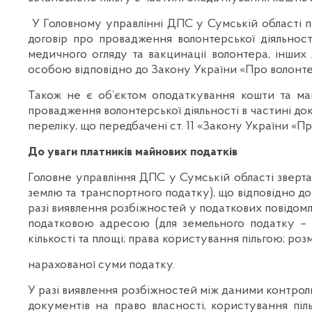
У Головному управлінні ДПС у Сумській області п
договір про провадження волонтерської діяльності
медичного огляду та вакцинації волонтера, інших
особою відповідно до Закону України «Про волонтер
Також не є об’єктом оподаткування кошти та май
провадження волонтерської діяльності в частині док
переліку, що передбачені ст. 11 «Закону України «Пр
До уваги платників майнових податків
Головне управління ДПС у Сумській області звертає
землю та транспортного податку), що відповідно до вимо
разі виявлення розбіжностей у податкових повідо
податковою адресою (для земельного податку – з
кількості та площі; права користування пільгою; роз
нарахованої суми податку.
У разі виявлення розбіжностей між даними контролю
документів на право власності, користування пі