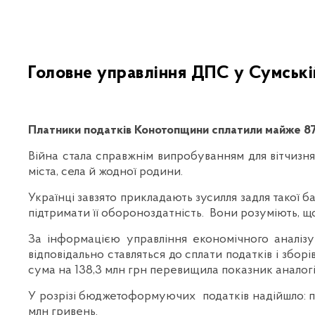
Головне управління ДПС у Сумські
Платники податків Конотопщини сплатили майже 87
Війна стала справжнім випробуванням для вітчизня
міста, села й жодної родини.
Українці завзято прикладають зусилля задля такої 
підтримати її обороноздатність. Вони розуміють, що
За інформацією управління економічного аналіз
відповідально ставляться до сплати податків і збор
сума на 138,3 млн грн перевищила показник аналог
У розрізі бюджетоформуючих податків надійшло: под
млн гривень.