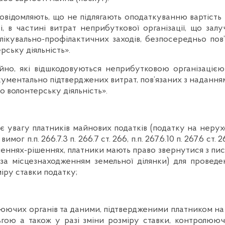
овідомляють, що не підлягають оподаткуванню вартість 
, в частині витрат неприбуткової організації, що залу
 лікувально-профілактичних заходів, безпосередньо по
ську діяльність».
но, які відшкодовуються неприбутковою організацією
ументально підтверджених витрат, пов’язаних з наданням
о волонтерську діяльність».
 увагу платників майнових податків (податку на нерухо
г п.п. 266.7.3 п. 266.7 ст. 266, п.п. 267.6.10 п. 267.6 ст.
мленнях-рішеннях, платники мають право звернутися з п
а місцезнаходженням земельної ділянки) для проведенн
міру ставки податку;
ючих органів та даними, підтвердженими платником на п
льгою а також у разі зміни розміру ставки, контролю