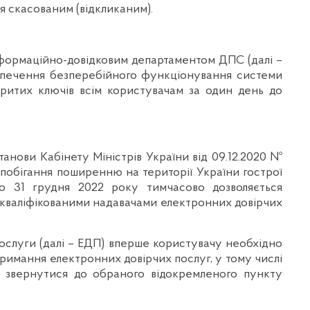
я скасованим (відкликаним).
Інформаційно-довідковим департаментом ДПС (далі –
безпечення безперебійного функціонування системи
ритих ключів всім користувачам за один день до
танови Кабінету Міністрів України від 09.12.2020 №
побігання поширенню на території України гострої
до 31 грудня 2022 року тимчасово дозволяється
х кваліфікованими надавачами електронних довірчих
ослуги (далі – ЕДП) вперше користувачу необхідно
тримання електронних довірчих послуг, у тому числі
а звернутися до обраного відокремленого пункту