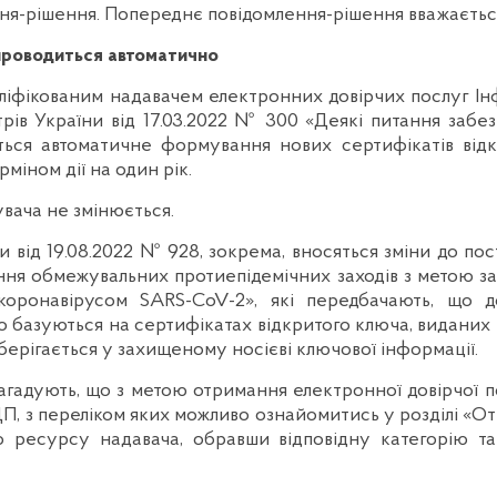
ння-рішення. Попереднє повідомлення-рішення вважаєтьс
проводиться автоматично
Кваліфікованим надавачем електронних довірчих послуг 
стрів України від 17.03.2022 № 300 «Деякі питання за
ться автоматичне формування нових сертифікатів відк
міном дії на один рік.
вача не змінюється.
и від 19.08.2022 № 928, зокрема, вносяться зміни до пос
ня обмежувальних протиепідемічних заходів з метою за
коронавірусом SARS-CoV-2», які передбачають, що 
о базуються на сертифікатах відкритого ключа, видани
берігається у захищеному носієві ключової інформації.
агадують, що з метою отримання електронної довірчої п
П, з переліком яких можливо ознайомитись у розділі «О
 ресурсу надавача, обравши відповідну категорію т