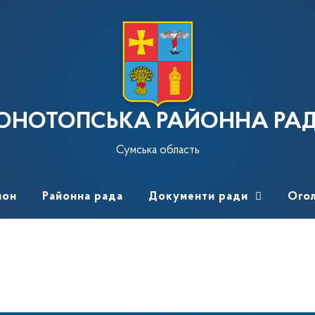
ОНОТОПСЬКА РАЙОННА РА
Сумська область
йон
Районна рада
Документи ради
Ого