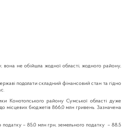
, вона не обійшла жодної області, жодного району,
державі подолати складний фінансовий стан та гідно
с.
ики Конотопського району Сумської області дуже
о до місцевих бюджетів 866,0 млн гривень. Зазначена
 податку – 85,0 млн грн, земельного податку – 88,5