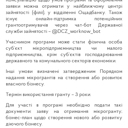
Консультацію щодо умов програми та оформлення
заявки можна отримати у найближчому центрі
зайнятості (філії), у відділенні Ощадбанку. Також
існує онлайн-підтримка потенційних
грантоотримувачів через чат-бот Державної
служби зайнятості – @DCZ_worknow_bot
Учасником програми може стати фізична особа
суб’єкт мікропідприємництва чи малого
підприємництва, крім суб’єктів господарювання
державного та комунального секторів економіки.
Інші умови визначені затвердженим Порядком
надання мікрогрантів на створення або розвиток
власного бізнесу.
Термін використання гранту – 3 роки.
Для участі в програмі необхідно подати такі
документи: заяву на отримання мікрогранту;
бізнес-план щодо створення нового або розвитку
діючого бізнесу.