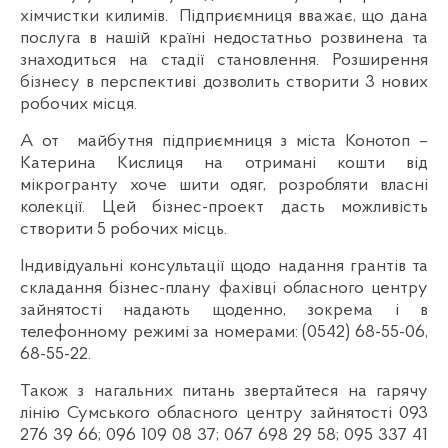
хімчистки килимів. Підприємниця вважає, що дана
послуга в нашій країні недостатньо розвинена та
знаходиться на стадії становлення. Розширення
бізнесу в перспективі дозволить створити 3 нових
робочих місця.
А от майбутня підприємниця з міста Конотоп –
Катерина Кислиця на отримані кошти від
мікрогранту хоче шити одяг, розробляти власні
колекції. Цей бізнес-проект дасть можливість
створити 5 робочих місць.
Індивідуальні консультації щодо надання грантів та
складання бізнес-плану фахівці обласного центру
зайнятості надають щоденно, зокрема і в
телефонному режимі за номерами: (0542) 68-55-06,
68-55-22.
Також з нагальних питань звертайтеся на гарячу
лінію Сумського обласного центру зайнятості 093
276 39 66; 096 109 08 37; 067 698 29 58; 095 337 41