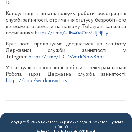
10.
Консультації з питань пошуку роботи, реєстрації в
службі зайнятості, отримання статусу безробітного
ви можете отримати на нашому Telegram-каналі за
посиланням
https://t.me/+Jis40eOnV-JjNjUy
Крім того, пропонуємо доєднатися до чат-боту
Державної служби зайнятості у
Telegram
https://t.me/DCZWorkNowBbot
Усі актуальні пропозиції роботи в телеграм-каналі
Робота зараз: Державна служба зайнятості:
https://t.me/worknowdczу
.
Copyright © 2026 Конотопська районна рада. м. Конотоп, Сумська
обл., Україна
Ashe Child Rada Тема від
WP Royal
.