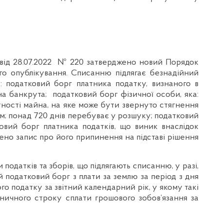
 від 28.07.2022 № 220 затверджено новий Порядок
го опублікування. Списанню підлягає безнадійний
є: податковий борг платника податку, визнаного в
а банкрута; податковий борг фізичної особи, яка:
ності майна, на яке може бути звернуто стягнення
ном; понад 720 днів перебуває у розшуку; податковий
ковий борг платника податків, що виник внаслідок
ено запис про його припинення на підставі рішення
податків та зборів, що підлягають списанню, у разі,
податковий борг з плати за землю за період з дня
о податку за звітний календарний рік, у якому такі
ничного строку сплати грошового зобов’язання за