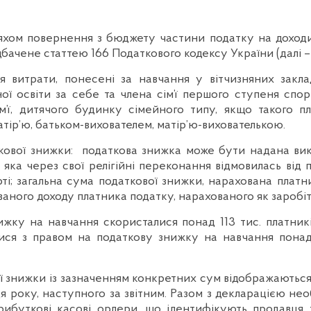
яхом повернення з бюджету частини податку на доходи 
ачене статтею 166 Податкового кодексу України (далі – 
витрати, понесені за навчання у вітчизняних закладах
ної освіти за себе та члена сім’ї першого ступеня сп
м’ї, дитячого будинку сімейного типу, якщо такого п
ір’ю, батьком-вихователем, матір’ю-вихователькою.
ткової знижки: податкова знижка може бути надана в
, яка через свої релігійні переконання відмовилась ві
рті; загальна сума податкової знижки, нарахована плат
аного доходу платника податку, нарахованого як заробіт
жку на навчання скористалися понад 113 тис. платникі
ися з правом на податкову знижку на навчання понад 4
 знижки із зазначенням конкретних сум відображаються 
я року, наступного за звітним. Разом з декларацією нео
прибуткові касові ордери, що ідентифікують продавця то