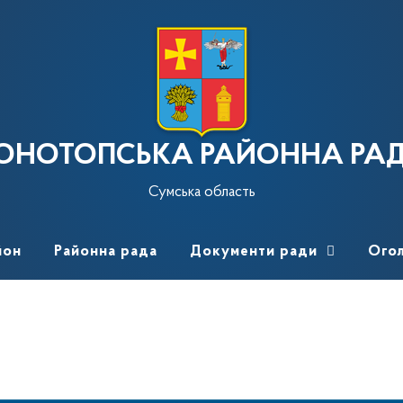
ОНОТОПСЬКА РАЙОННА РА
Сумська область
йон
Районна рада
Документи ради
Ого