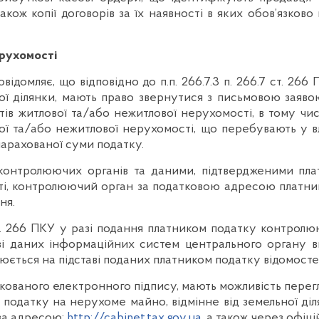
кож копії договорів за їх наявності в яких обов’язков
ерухомості
мляє, що відповідно до п.п. 266.7.3 п. 266.7 ст. 266 
ної ділянки, мають право звернутися з письмовою зая
ів житлової та/або нежитлової нерухомості, в тому чис
ової та/або нежитлової нерухомості, що перебувають у 
 нарахованої суми податку.
ролюючих органів та даними, підтвердженими платни
сті, контролюючий орган за податковою адресою платн
ня.
ст. 266 ПКУ у разі подання платником податку контро
азі даних інформаційних систем центрального органу в
юється на підставі поданих платником податку відомосте
ікованого електронного підпису, мають можливість пере
 податку на нерухоме майно, відмінне від земельної ді
 за адресою:
http://cabinet.tax.gov.ua
, а також через офіц