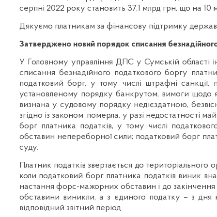
серпні 2022 року становить 37,1 млрд грн, що на 10 мл
Дякуємо платникам за фінансову підтримку держав
Затверджено новий порядок списання безнадійног
У Головному управління ДПС у Сумській області 
списання безнадійного податкового боргу платни
податковий борг, у тому числі штрафні санкції, 
установленому порядку банкрутом, вимоги щодо як
визнана у судовому порядку недієздатною, безвіс
згідно із законом; померла, у разі недостатності м
борг платника податків, у тому числі податковог
обставин непереборної сили; податковий борг плат
суду.
Платник податків звертається до територіального ор
коли податковий борг платника податків виник вн
настання форс-мажорних обставин і до закінчення г
обставини виникли, а з єдиного податку – з дня
відповідний звітний період.