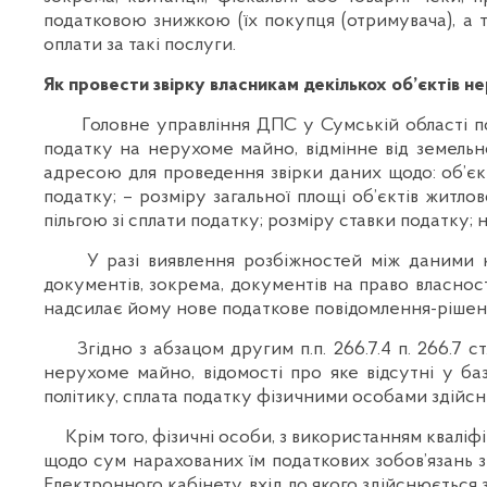
податковою знижкою (їх покупця (отримувача), а та
оплати за такі послуги.
Як провести звірку власникам декількох об’єктів н
Головне управління ДПС у Сумській області повідо
податку на нерухоме майно, відмінне від земель
адресою для проведення звірки даних щодо: об’єкт
податку; – розміру загальної площі об’єктів житл
пільгою зі сплати податку; розміру ставки податку;
У разі виявлення розбіжностей між даними конт
документів, зокрема, документів на право власно
надсилає йому нове податкове повідомлення-рішен
Згідно з абзацом другим п.п. 266.7.4 п. 266.7 
нерухоме майно, відомості про яке відсутні у б
політику, сплата податку фізичними особами здійсн
Крім того, фізичні особи, з використанням кваліф
щодо сум нарахованих їм податкових зобов’язань з
Електронного кабінету, вхід до якого здійснюється