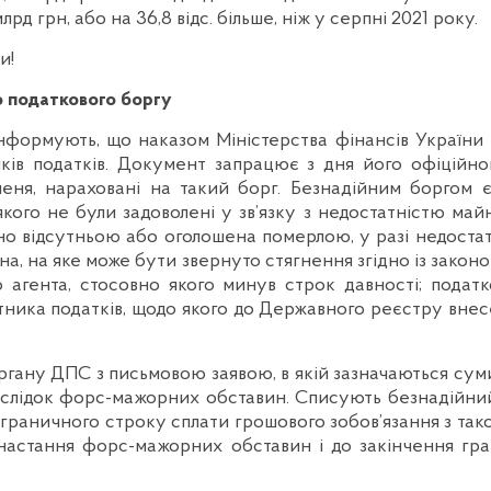
рд грн, або на 36,8 відс. більше, ніж у серпні 2021 року.
и!
о податкового боргу
інформують, що наказом Міністерства фінансів України
ків податків. Документ запрацює з дня його офіційно
пеня, нараховані на такий борг. Безнадійним боргом 
ого не були задоволені у зв’язку з недостатністю майн
но відсутньою або оголошена померлою, у разі недостат
айна, на яке може бути звернуто стягнення згідно із зако
о агента, стосовно якого минув строк давності; подат
ника податків, щодо якого до Державного реєстру внес
гану ДПС з письмовою заявою, в якій зазначаються суми 
аслідок форс-мажорних обставин. Списують безнадійний 
раничного строку сплати грошового зобов’язання з таког
 настання форс-мажорних обставин і до закінчення гра