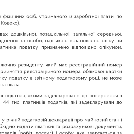
фізичних осіб, утриманого із заробітної плати, по
Кодекс).
 дошкільної, позашкільної, загальної середньої,
оріднення та особи, над якою встановлено опіку чи
латника податку призначено відповідно опікуном,
иключно резиденту, який має реєстраційний номер
д прийняття реєстраційного номера облікової картки
нику податку в звітному податковому році, не може
на плата.
в податків, якими задекларовано до повернення з
4 тис. платників податків, які задекларували до
у річній податковій декларації про майновий стан і
бхідно надати платіжні та розрахункові документи,
варів (робіт, послуг) і особу, яка звертається за