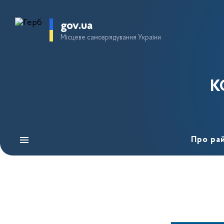
gov.ua
Місцеве самоврядування України
К
Про ра