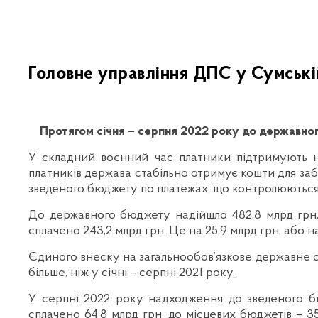
Головне управління ДПС у Сумські
Протягом січня – серпня 2022 року до державно
У складний воєнний час платники підтримують н
платників держава стабільно отримує кошти для заб
зведеного бюджету по платежах, що контролюються ДП
До державного бюджету надійшло 482,8 млрд грн, щ
сплачено 243,2 млрд грн. Це на 25,9 млрд грн, або на
Єдиного внеску на загальнообов’язкове державне соц
більше, ніж у січні – серпні 2021 року.
У серпні 2022 року надходження до зведеного б
сплачено 64,8 млрд грн, до місцевих бюджетів – 