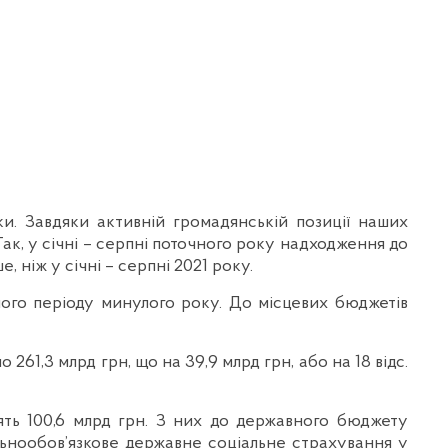
. Завдяки активній громадянській позиції наших
ак, у січні – серпні поточного року надходження до
 ніж у січні – серпні 2021 року.
дного періоду минулого року. До місцевих бюджетів
61,3 млрд грн, що на 39,9 млрд грн, або на 18 відс.
ть 100,6 млрд грн. З них до державного бюджету
льнообов’язкове державне соціальне страхування у