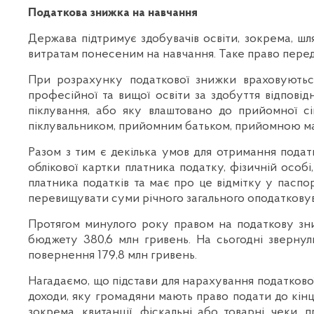
Податкова знижка на навчання
Держава підтримує здобувачів освіти, зокрема, шл
витратам понесеним на навчання. Таке право передб
При розрахунку податкової знижки враховуються 
професійної та вищої освіти за здобуття відповід
піклування, або яку влаштовано до прийомної сі
піклувальником, прийомним батьком, прийомною мат
Разом з тим є декілька умов для отримання пода
облікової картки платника податку, фізичній особі
платника податків та має про це відмітку у паспо
перевищувати суми річного загального оподатковув
Протягом минулого року правом на податкову зни
бюджету 380,6 млн гривень. На сьогодні звернул
повернення 179,8 млн гривень.
Нагадаємо, що підстави для нарахування податкової
доходи, яку громадяни мають право подати до кінц
зокрема, квитанції, фіскальні або товарні чеки, 