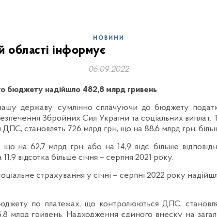
НОВИНИ
й області інформує
06.09.2022
го бюджету надійшло 482,8 млрд гривень
ашу державу, сумлінно сплачуючи до бюджету податки
езпечення Збройних Сил України та соціальних виплат. Т
С, становлять 726 млрд грн, що на 88,6 млрд грн, більше,
о на 62,7 млрд грн, або на 14,9 відс. більше відпові
 11,9 відсотка більше січня – серпня 2021 року.
іальне страхування у січні – серпні 2022 року надійшло 2
юджету по платежах, що контролюються ДПС, становля
35,8 млрд гривень. Надходження єдиного внеску на зага