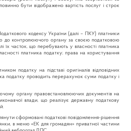
о повинно бути відображено вартість послуг і строк
Податкового кодексу України (далі – ПКУ) платники
вою до контролюючого органу за своєю податковою
лі їх часток, що перебувають у власності платника
власності платника податку; права на користування
ком податку на підставі оригіналів відповідних
ика податку проводить перерахунок суми податку і
люючому органу правовстановлюючих документів на
иконавчої влади, що реалізує державну податкову
й.
глянути сформовані податкові повідомлення-рішення
лянки, в меню «ЕК для громадян» приватної частини
ійний вебпортал ДПС.