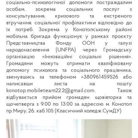
соціально-психологічної допомоги постраждалим
особам, зокрема соціальних послуг з
консультування, кризового та екстреного
втручання, соціальної профілактики відповідно до
їх потреб. Зокрема у Конотопському районі
мобільна бригада функціонує у рамках проєкту
Представництва Фонду ООН у галузі
народонаселення (UNFPA) через Громадську
організацію «Інноваційні соціальні рішення».
Громадяни можуть отримати кваліфіковану
допомогу психолога та соціального працівника,
звенувшись за телефоном +380961459526 або
написавши листа на пошту
konotop.mobileteam22.2@gmail.com. Також
відбувається прийом громадян щовівторка та
щочетверга з 9:00 по 13:00 за адресою м. Конотоп
пр.Миру, 26, каб.105 (Класичний коледж СумДУ)