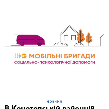
НОВИНИ
В Конотопській районній