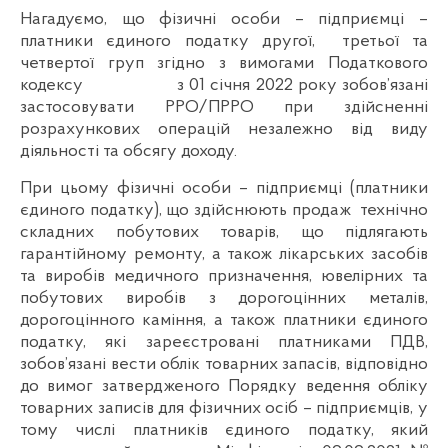
Нагадуємо, що фізичні особи – підприємці –
платники єдиного податку другої, третьої та
четвертої груп згідно з вимогами Податкового
кодексу з 01 січня 2022 року зобов’язані
застосовувати РРО/ПРРО при здійсненні
розрахункових операцій незалежно від виду
діяльності та обсягу доходу.
При цьому фізичні особи – підприємці (платники
єдиного податку), що здійснюють продаж технічно
складних побутових товарів, що підлягають
гарантійному ремонту, а також лікарських засобів
та виробів медичного призначення, ювелірних та
побутових виробів з дорогоцінних металів,
дорогоцінного каміння, а також платники єдиного
податку, які зареєстровані платниками ПДВ,
зобов’язані вести облік товарних запасів, відповідно
до вимог затвердженого Порядку ведення обліку
товарних записів для фізичних осіб – підприємців, у
тому числі платників єдиного податку, який