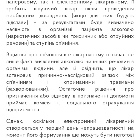
паперовому, так і електронному лікарняному. Її
зробить лікуючий лікар після проведення
необхідних досліджень (якщо для них будуть
підстави) – за результатами буде визначено
наявність в організмі пацієнта алкоголю
(наркотичних засобів чи токсичних або отруйних
речовин) та ступінь сп’яніння.
Відмітка про сп’яніння в е-лікарняному означає не
лише факт виявлення алкоголю чи інших речовин в
організмі людини, але й свідчить, що лікар
встановив причинно-наслідковий зв’язок між
сп’янінням і отриманими травмами
(захворюванням). Остаточне рішення про
призначення або відмову в призначенні допомоги
приймає комісія із соціального страхування
підприємства.
Однак, оскільки електронний лікарняний
створюється у перший день непрацездатності, на
момент його формування ще можуть бути неготові