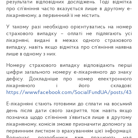
результати відповідних досліджень. Тоді відмітка
про сп’яніння часто вказується лише в другому е-
лікарняному, а первинний її не містить.
У такому разі необхідно орієнтуватись на номер
страхового випадку – оплаті не підлягають усі
лікарняні, видані в межах одного страхового
випадку, навіть якщо відмітка про сп’яніння наявна
лише в одному з них.
Номеру страхового випадку відповідають перші
цифри загального номеру е-лікарняного до знаку
дефісу. Докладніше про номер електронного
лікарняного і його складові:
https://www.facebook.com/SocialFundUA/posts/438
Е-лікарняні стають готовими до сплати на восьмий
день після дати свого закриття, тож навіть якщо
позначка щодо сп’яніння з’явиться лише в другому
лікарняному, комісія зможе призначити допомогу за
первинним листком із врахуванням цієї інформації.
Водночас, розробники вже працюють над