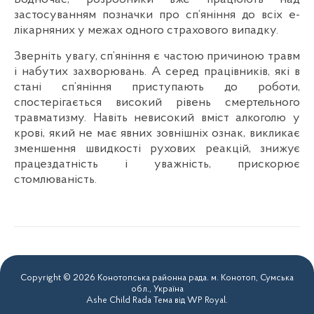
застосуванням позначки про сп’яніння до всіх е-
лікарняних у межах одного страхового випадку.
Зверніть увагу, сп’яніння є частою причиною травм
і набутих захворювань. А серед працівників, які в
стані сп’яніння приступають до роботи,
спостерігається високий рівень смертельного
травматизму. Навіть невисокий вміст алкоголю у
крові, який не має явних зовнішніх ознак, викликає
зменшення швидкості рухових реакцій, знижує
працездатність і уважність, прискорює
стомлюваність.
Copyright © 2026 Конотопська районна рада. м. Конотоп, Сумська
обл., Україна
Ashe Child Rada Тема від
WP Royal
.