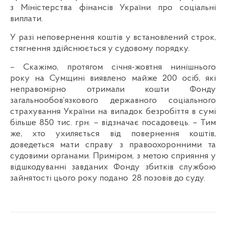
з Міністерства фінансів України про соціальні
виплати.
У разі неповернення коштів у встановлений строк,
стягнення здійснюється у судовому порядку.
– Скажімо, протягом січня-жовтня нинішнього
року на Сумщині виявлено майже 200 осіб, які
неправомірно отримали кошти Фонду
загальнообов’язкового державного соціального
страхування України на випадок безробіття в сумі
більше 850 тис. грн. – відзначає посадовець. – Тим
же, хто ухиляється від повернення коштів,
доведеться мати справу з правоохоронними та
судовими органами. Приміром, з метою сприяння у
відшкодуванні завданих Фонду збитків службою
зайнятості цього року подано 28 позовів до суду.