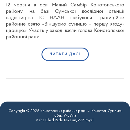
12 червня в селі Малий Самбір Конотопського
району, на базі Сумської дослідної станції
садівництва ІС НААН відбулося традиційне
районне свято «Віншуємо суницю – першу ягоду-
царицю». Участь у заході взяли голова Конотопської
районної ради…
ЧИТАТИ ДАЛІ
Copyright © 2026 Конотопська районна рада. м. Конотоп, Сумська
обл., Україна
Ashe Child Rada Тема від
WP Royal
.