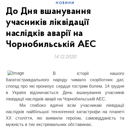
НОВИНИ
До Дня вшанування
учасників ліквідації
наслідків аварії на
Чорнобильській АЕС
14.12.2020
В історії нашого
багатостраждального народу чимало скорботних дат,
спогад про які пронизує сердце гострим болем.
14 грудня
в Україні відзначається День вшанування учасників
ліквідації наслідків аварії на Чорнобильській АЕС.
Ми глибоко вдячні всім учасникам ліквідації
наслідків найбільшої техногенної катастрофи на планеті
ХХ століття, які виявили героїзм, самовідданість та
мужність в тих екстремальних обставинах.