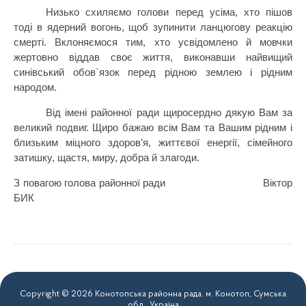
Низько схиляємо голови перед усіма, хто пішов
тоді в ядерний вогонь, щоб зупинити ланцюгову реакцію
смерті. Вклоняємося тим, хто усвідомлено й мовчки
жертовно віддав своє життя, виконавши найвищий
синівський обов`язок перед рідною землею і рідним
народом.
Від імені районної ради щиросердно дякую Вам за
великий подвиг. Щиро бажаю всім Вам та Вашим рідним і
близьким міцного здоров’я, життєвої енергії, сімейного
затишку, щастя, миру, добра й злагоди.
З повагою голова районної ради Віктор
БИК
Copyright © 2026 Конотопська районна рада. м. Конотоп, Сумська
обл., Україна