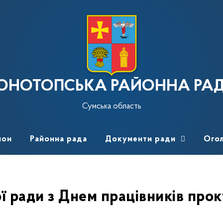
ОНОТОПСЬКА РАЙОННА РА
Сумська область
йон
Районна рада
Документи ради
Ого
ї ради з Днем працівників про