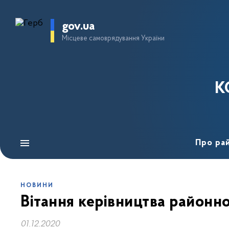
gov.ua
Місцеве самоврядування України
К
Про ра
НОВИНИ
Вітання керівництва районно
01.12.2020