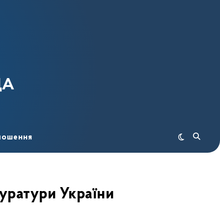
ДА
лошення
куратури України