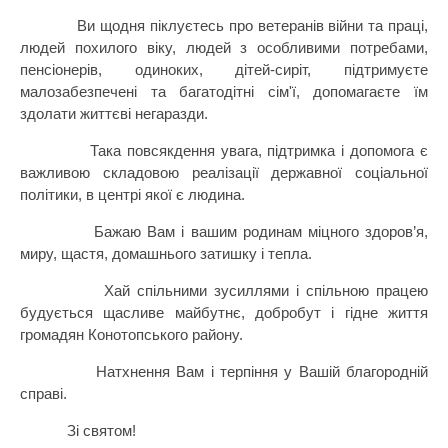
Ви щодня піклуєтесь про ветеранів війни та праці,
людей похилого віку, людей з особливими потребами,
пенсіонерів, одиноких, дітей-сиріт, підтримуєте
малозабезпечені та багатодітні сім'ї, допомагаєте їм
здолати життєві негаразди.
Така повсякдення увага, підтримка і допомога є
важливою складовою реалізації державної соціальної
політики, в центрі якої є людина.
Бажаю Вам і вашим родинам міцного здоров’я,
миру, щастя, домашнього затишку і тепла.
Хай спільними зусиллями і спільною працею
будується щасливе майбутнє, добробут і гідне життя
громадян Конотопського району.
Натхнення Вам і терпіння у Вашій благородній
справі.
Зі святом!