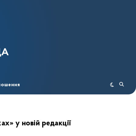
ДА
лошення
х» у новій редакції