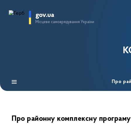
gov.ua
Місцеве самоврядування України
К
Про ра
Про районну комплексну програму 