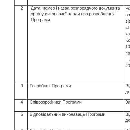
2
Дата, номер і назва розпорядчого документа
Ро
органу виконавчої влади про розроблення
ра
Програми
ві
«П
ко
Ко
10
пр
П
20
3
Розробник Програми
Ві
де
4
Співрозробники Програми
За
5
Відповідальний виконавець Програми
Ві
де