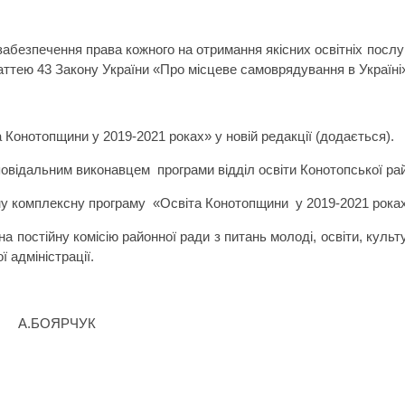
забезпечення права кожного на отримання якісних освітніх послу
таттею 43 Закону України «Про місцеве самоврядування в Україні
Конотопщини у 2019-2021 роках» у новій редакції (додається).
дповідальним виконавцем
програми відділ освіти Конотопської рай
нну комплексну програму
«Освіта Конотопщини
у 2019-2021 роках
 постійну комісію районної ради з питань молоді, освіти, культу
 адміністрації.
А.БОЯРЧУК