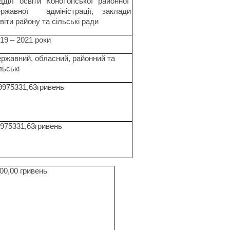
дділ освіти Конотопської районної
ржавної
адміністрації, заклади
віти району та сільські ради
19 – 2021 роки
ржавний, обласний, районний та
льські
9975331,63гривень
975331,63гривень
00,00 гривень