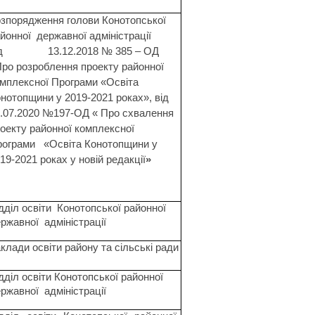
зпорядження голови Конотопської
йонної
державної адміністрації
д
13.12.2018 № 385 – ОД
ро розроблення проекту районної
мплексної Програми «Освіта
нотопщини у 2019-2021 роках», від
.07.2020 №197-ОД «
Про схвалення
оекту районної комплексної
рограми
«Освіта Конотопщини у
19-2021 роках у новій редакції
»
дділ освіти
Конотопської районної
ржавної
адміністрації
клади освіти району та сільські ради
дділ освіти Конотопської районної
ржавної
адміністрації