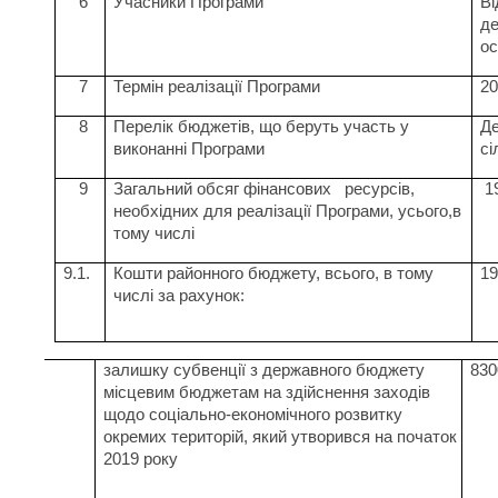
6
Учасники Програми
Ві
де
ос
7
Термін реалізації Програми
20
8
Перелік бюджетів, що беруть участь у
Де
виконанні Програми
сі
9
Загальний обсяг фінансових
ресурсів,
1
необхідних для реалізації Програми, усього,в
тому числі
9.1.
Кошти районного бюджету, всього, в тому
19
числі за рахунок:
залишку субвенції з державного бюджету
830
місцевим бюджетам на здійснення заходів
щодо соціально-економічного розвитку
окремих територій, який утворився на початок
2019 року