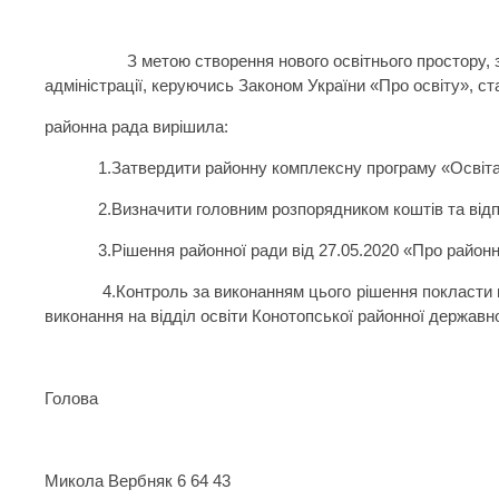
З метою створення нового освітнього простору, 
адміністрації, керуючись Законом України «Про освіту», с
районна рада вирішила:
1.Затвердити районну комплексну програму «Освіта 
2.Визначити головним розпорядником коштів та ві
3.Рішення районної ради від 27.05.2020 «Про райо
4.Контроль за виконанням цього рішення покласти на
виконання на відділ освіти Конотопської районної державної
Голова
Микола Вербняк 6 64 43