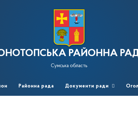
ОНОТОПСЬКА РАЙОННА РА
Сумська область
йон
Районна рада
Документи ради
Ого