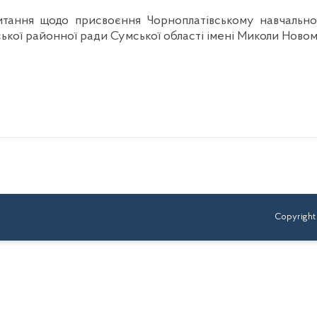
итання щодо присвоєння Чорноплатівському навчально-в
ської районної ради Сумської області імені Миколи Нов
Copyright