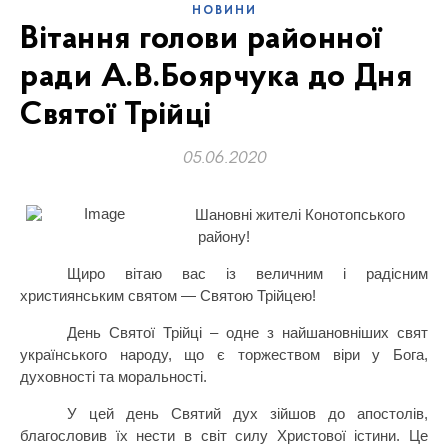
НОВИНИ
Вітання голови районної
ради А.В.Боярчука до Дня
Святої Трійці
05.06.2020
Шановні жителі Конотопського
району!
Щиро вітаю вас із величним і радісним
християнським святом — Святою Трійцею!
День Святої Трійці – одне з найшановніших свят
українського народу, що є торжеством віри у Бога,
духовності та моральності.
У цей день Святий дух зійшов до апостолів,
благословив їх нести в світ силу Христової істини. Це