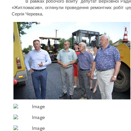
В рамках робочого візиту
депутат Верховної Ради 
«Житломасив», оглянули проведення ремонтних робіт церк
Сергія Черевка.