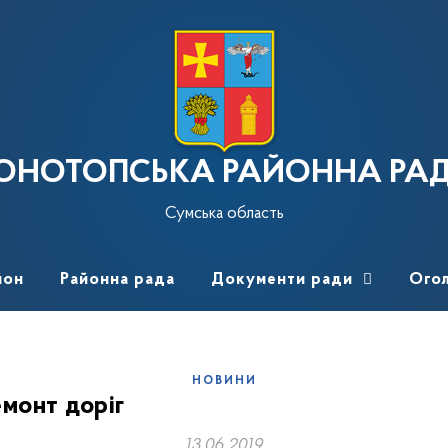
ОНОТОПСЬКА РАЙОННА РА
Сумська область
йон
Районна рада
Документи ради
Ого
НОВИНИ
емонт доріг
13.06.2019