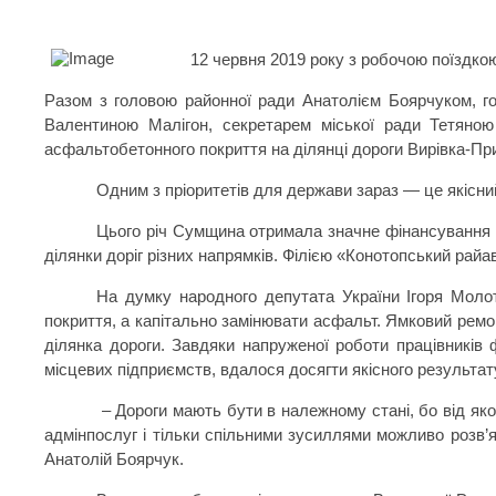
12 червня 2019 року з робочою поїздко
Разом з головою районної ради Анатолієм Боярчуком, г
Валентиною Малігон, секретарем міської ради Тетяною
асфальтобетонного покриття на ділянці дороги Вирівка-Пр
Одним з пріоритетів для держави зараз — це якісний
Цього річ Сумщина отримала значне фінансування н
ділянки доріг різних напрямків. Філією «Конотопський рай
На думку народного депутата України Ігоря Молот
покриття, а капітально замінювати асфальт. Ямковий ремо
ділянка дороги. Завдяки напруженої роботи працівників ф
місцевих підприємств, вдалося досягти якісного результа
– Дороги мають бути в належному стані, бо від яко
адмінпослуг і тільки спільними зусиллями можливо розв’я
Анатолій Боярчук.