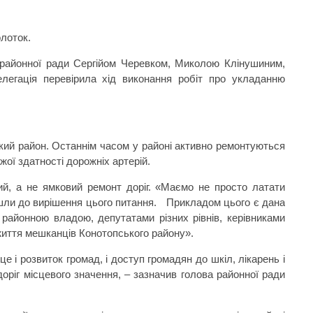
олоток.
 районної ради Сергійом Черевком, Миколою Клінушиним,
легація перевірила хід виконання робіт про укладанню
кий район. Останнім часом у районі активно ремонтуються
жої здатності дорожніх артерій.
ий, а не ямковий ремонт доріг. «Маємо не просто латати
шли до вирішення цього питання.
Прикладом цього є дана
, районною владою, депутатами різних рівнів, керівниками
життя мешканців Конотопського району».
 і розвиток громад, і доступ громадян до шкіл, лікарень і
оріг місцевого значення, – зазначив голова районної ради