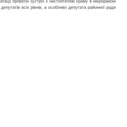
егації провели зустріч з настоятелем храму в мікрорайоні
епутатів всіх рівнів, а особливо депутата районної ради