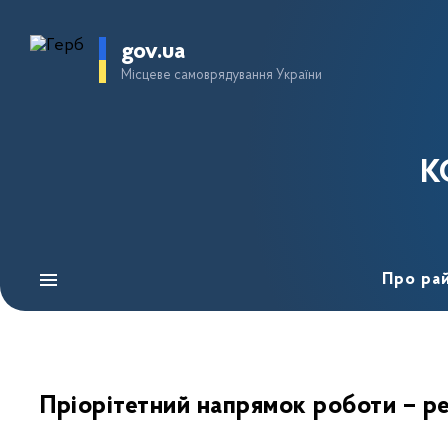
gov.ua
Місцеве самоврядування України
К
Про ра
Пріорітетний напрямок роботи – р