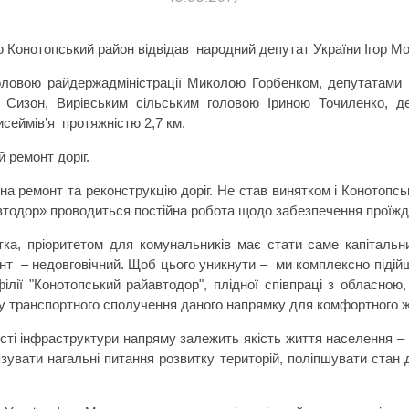
ю Конотопський район відвідав
народний депутат України Ігор М
оловою райдержадміністрації Миколою Горбенком, депутатами
 Сизон, Вирівським сільським головою Іриною Точиленко, де
исеймів’я
протяжністю 2,7 км.
 ремонт доріг.
а ремонт та реконструкцію доріг. Не став винятком і Конотопсь
автодор» проводиться постійна робота щодо забезпечення проїжд
ка, пріоритетом для комунальників має стати саме капітальн
нт
– недовговічний. Щоб цього уникнути –
ми комплексно підій
ілії "Конотопський райавтодор", плідної співпраці з обласною
ту транспортного сполучення даного напрямку для комфортного 
сті інфраструктури напряму залежить якість життя населення – це
зувати нагальні питання розвитку територій, поліпшувати стан д