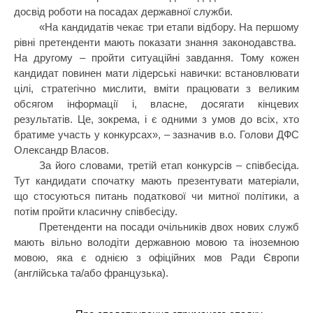
досвід роботи на посадах державної служби.
«На кандидатів чекає три етапи відбору. На першому
рівні претенденти мають показати знання законодавства.
На другому – пройти ситуаційні завдання. Тому кожен
кандидат повинен мати лідерські навички: встановлювати
цілі, стратегічно мислити, вміти працювати з великим
обсягом інформації і, власне, досягати кінцевих
результатів. Це, зокрема, і є одними з умов до всіх, хто
братиме участь у конкурсах», – зазначив в.о. Голови ДФС
Олександр Власов.
За його словами, третій етап конкурсів – співбесіда.
Тут кандидати спочатку мають презентувати матеріали,
що стосуються питань податкової чи митної політики, а
потім пройти класичну співбесіду.
Претенденти на посади очільників двох нових служб
мають вільно володіти державною мовою та іноземною
мовою, яка є однією з офіційних мов Ради Європи
(англійська та/або французька).