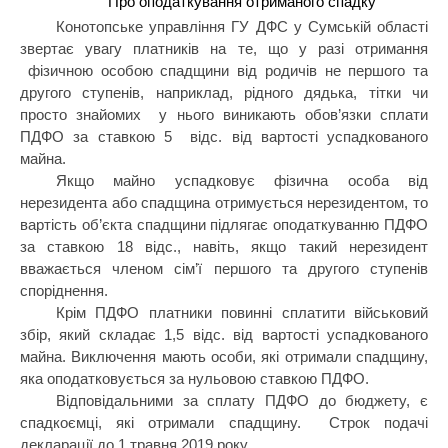
Про оподаткування отриманого спадку
Конотопське управління ГУ ДФС у Сумській області
звертає увагу платників на те, що у разі отримання
фізичною особою спадщини від родичів не першого та
другого ступенів, наприклад, рідного дядька, тітки чи
просто знайомих
у нього виникають обов’язки сплати
ПДФО за ставкою 5
відс. від вартості успадкованого
майна.
Якщо майно успадковує фізична особа від
нерезидента або спадщина отримується нерезидентом, то
вартість об’єкта спадщини підлягає оподаткуванню ПДФО
за ставкою 18 відс., навіть, якщо такий нерезидент
вважається членом сім’ї першого та другого ступенів
споріднення.
Крім ПДФО платники повинні сплатити військовий
збір, який складає 1,5 відс. від вартості успадкованого
майна. Виключення мають особи, які отримали спадщину,
яка оподатковується за нульовою ставкою ПДФО.
Відповідальними за сплату ПДФО до бюджету, є
спадкоємці, які отримали спадщину.
Строк подачі
декларації до 1 травня 2019 року.