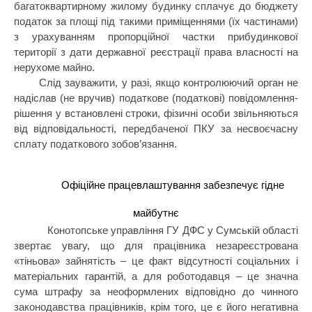
багатоквартирному жилому будинку сплачує до бюджету
податок за площі під такими приміщеннями (їх частинами)
з урахуванням пропорційної частки прибудинкової
території з дати державної реєстрації права власності на
нерухоме майно.
Слід зауважити, у разі, якщо контролюючий орган не
надіслав (не вручив) податкове (податкові) повідомлення-
рішення у встановлені строки, фізичні особи звільняються
від відповідальності, передбаченої ПКУ за несвоєчасну
сплату податкового зобов’язання.
Офіційне працевлаштування забезпечує гідне
майбутнє
Конотопське управління ГУ ДФС у Сумській області
звертає увагу, що для працівника незареєстрована
«тіньова» зайнятість – це факт відсутності соціальних і
матеріальних гарантій, а для роботодавця – це значна
сума штрафу за неоформлених відповідно до чинного
законодавства працівників, крім того, це є його негативна