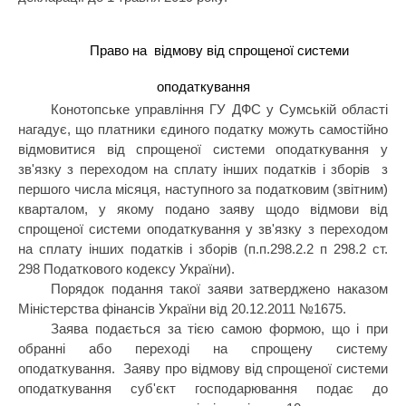
Право на
відмову від спрощеної системи
оподаткування
Конотопське управління ГУ ДФС у Сумській області
нагадує, що платники єдиного податку можуть самостійно
відмовитися від спрощеної системи оподаткування у
зв'язку з переходом на сплату інших податків і зборів з
першого числа місяця, наступного за податковим (звітним)
кварталом, у якому подано заяву щодо відмови від
спрощеної системи оподаткування у зв'язку з переходом
на сплату інших податків і зборів (п.п.298.2.2 п 298.2 ст.
298 Податкового кодексу України).
Порядок подання такої заяви затверджено наказом
Міністерства фінансів України від 20.12.2011 №1675.
Заява подається за тією самою формою, що і при
обранні або переході на спрощену систему
оподаткування.
Заяву про відмову від спрощеної системи
оподаткування суб'єкт господарювання подає до