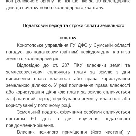
контролюючого органу не пізніше ніж за 10 календарних
днів до початку нового календарного кварталу.
Податковий період та строки сплати земельного
податку
Конотопське управління ГУ ДФС у Сумській області
нагадує, що податковим (звітним) періодом для плати за
землю є календарний рік.
Відповідно до ст. 287 ПКУ власники землі та
землекористувачі сплачують плату за землю з дня
виникнення права власності або права користування
земельною ділянкою. У разі припинення права власності
або користування ділянкою плата за землю сплачується
за фактичний період перебування землі у власності або
користуванні у поточному році.
Земельний податок фізичними особами сплачується
протягом 60 днів з дня вручення податкового
повідомлення-рішення.
Власник нежилого приміщення (його частини) у