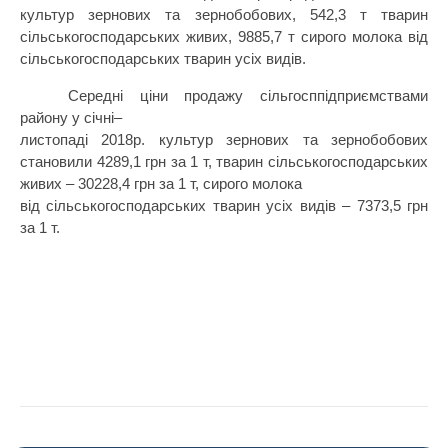
культур зернових та зернобобових, 542,3
т тварин
сільськогосподарських живих, 9885,7 т сирого молока від
сільськогосподарських тварин усіх видів.
Середні ціни продажу сільгосппідприємствами
району у січні–
листопаді 2018р. культур зернових та зернобобових
становили 4289,1 грн за 1 т,
тварин сільськогосподарських
живих
– 30228,4 грн за 1 т,
сирого молока
від сільськогосподарських тварин усіх видів
– 7373,5 грн
за 1 т.