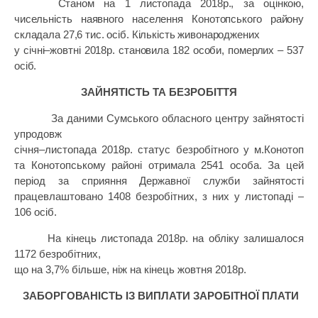
Станом на 1 листопада 2018р., за оцінкою,
чисельність наявного населення Конотопського району
складала 27,
6
тис. ос
і
б. Кількість живонароджених
у січні–жовтні 2018р. становила 1
82
особи, померлих – 537
осіб.
ЗАЙНЯТІСТЬ ТА БЕЗРОБІТТЯ
За даними Сумського обласного центру зайнятості
упродовж
січня
–
листопада 2018р. статус безробітного
у м.Конотоп
та Конотопському районі
отримала 2541 особа. За цей
період за сприяння Державної служби
зайнятості
працевлаштовано 1408 безробітних, з них у листопаді –
106 осіб.
На кінець листопада
201
8р. на обліку залишалося
1172 безробітних,
що на 3,7% більше, ніж на кінець жовтня
2018
р.
ЗАБОРГОВАНІСТЬ ІЗ ВИПЛАТИ ЗАРОБІТНОЇ ПЛАТИ