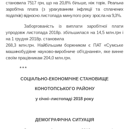
становила 7517 грн, що на 20,8% більше, ніж торік
.
Реальна
заробітна плата (з урахуванням інфляції та сплачених
податків) відносно
листопада минулого року
зросла на
9
,3%.
Заборгованість із виплати заробітної плати
упродовж листопада 2018р. збільшилася на 14,5 млн.грн і
на 1 грудня 2018р. становила
268,3 млн.грн.
Найбільшим боржником є ПАТ «Сумське
машинобудівне науково-виробниче об’єднання»,
яке винне
своїм працівникам 204,0 млн.грн.
***
СОЦІАЛЬНО-
ЕКОНОМІЧНЕ СТАНОВИЩЕ
КОНОТОПСЬКОГО РАЙОНУ
у січні
–
листопаді 2018 року
ДЕМОГРАФІЧНА СИТУАЦІЯ