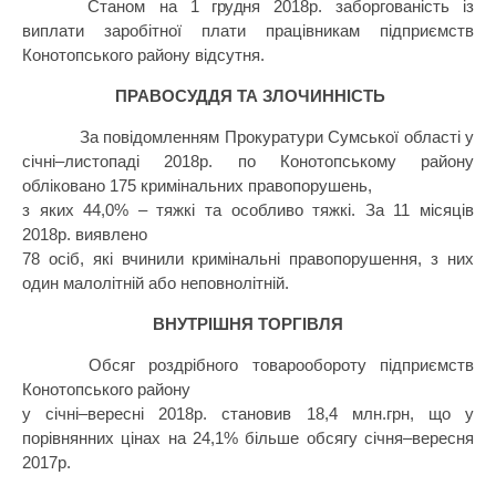
Станом на
1 грудня
2018р. заборгованість із
виплати заробітної плати працівникам підприємств
Конотопського району
відсутня.
ПРАВОСУДДЯ ТА ЗЛОЧИННІСТЬ
За повідомленням Прокуратури Сумської області у
січні–листопаді 2018р. по Конотопському району
обліковано
1
75 кримінальних правопорушень,
з
яких
44,0%
–
тяжкі та особливо тяжкі. За 11 місяців
2018
р. виявлено
78 осіб, які вчинили кримінальні правопорушення,
з них
один малолітній або неповнолітній.
ВНУТРІШНЯ ТОРГІВЛЯ
Обсяг роздрібного товарообороту підприємств
Конотопського району
у січні–вересні 2018р. становив 18,4 млн.грн, що у
порівнянних цінах на 24,1% більше обсягу січня–вересня
2017р.