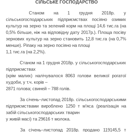
СІЛЬСЬКЕ ГОСПОДАРСТВО
Станом на 1 грудня 2018р. у
сільськогосподарських підприємствах посіяно озимих
культур на зерно та зелений корм на площі
14
,6
тис.
га (на
0,5% більше, ніж на відповідну дату
2017
р.). Площа посіву
зернових культур на
зерно становить 12,8 тис.га (на 0,7%
менше). Ріпаку на зерно посіяно на площі
1,1 тис.га (на 2,2%).
Станом на 1 грудня 201
8
р. у сільськогосподарських
підприємствах
(крім малих) налічувалося 8063 голови великої рогатої
худоби,
у т.ч. корів –
2871 голова; свиней – 788 голів.
За січень–листопад 2018р. сільськогосподарськими
підприємствами вироблено 1250 т м’яса (реалізація на
забій сільськогосподарських тварин
у живій масі) та
29616 т молока.
За січень–листопад 2018р. продано 119145,5
т