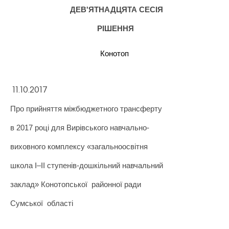
ДЕВ'ЯТНАДЦЯТА СЕСІЯ
РІШЕННЯ
Конотоп
11.10.2017
Про прийняття міжбюджетного трансферту
в 2017 році для Вир
івського
навчально-
виховного комплексу «загальноосвітня
школа
I
–
II
ступенів-дошкільний навчальний
заклад» Конотопської
районної ради
Сумської
області