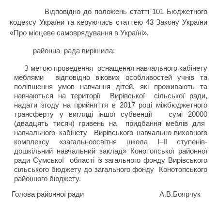
Відповідно до положень статті 101 Бюджетного
кодексу України та керуючись статтею 43 Закону України
«Про місцеве самоврядування в Україні»,
районна
рада вирішила:
З метою проведення
оснащення навчального кабінету
меблями
відповідно вікових особливостей учнів та
поліпшення умов навчання дітей, які проживають та
навчаються на території
Вирівської
сільської ради,
надати згоду на прийняття в 2017 році міжбюджетного
трансферту у вигляді іншої субвенції
сумі 20000
(двадцять тисяч) гривень на
придбання меблів для
навчального кабінету
Вирівського навчально-виховного
комплексу «загальноосвітня школа
I
–
II
ступенів-
дошкільний навчальний заклад» Конотопської районної
ради Сумської
області із загального фонду Вирівського
сільського бюджету до загального фонду
Конотопського
районного бюджету.
Голова районної ради
А.В.Боярчук