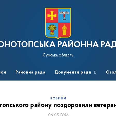
ОНОТОПСЬКА РАЙОННА РА
Сумська область
йон
Районна рада
Документи ради
Ого
НОВИНИ
топського району поздоровили ветеран
06.05.2016