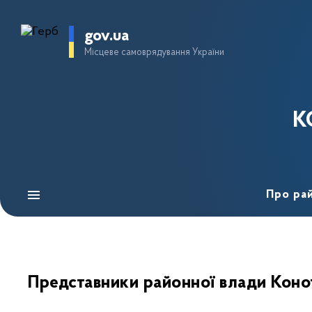
gov.ua
Місцеве самоврядування України
К
Про ра
Представники районної влади Коно