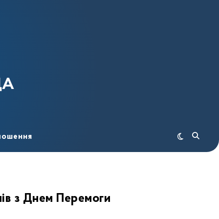
ДА
лошення
ів з Днем Перемоги