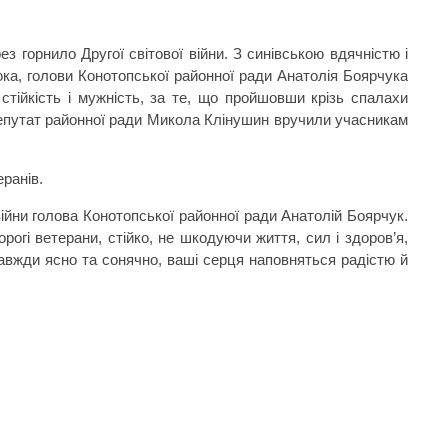
з горнило Другої світової війни. З синівською вдячністю і
юка, голови Конотопської районної ради Анатолія Боярчука
тійкість і мужність, за те, що пройшовши крізь спалахи
, депутат районної ради Микола Клінушин вручили учасникам
еранів.
 війни голова Конотопської районної ради Анатолій Боярчук.
рогі ветерани, стійко, не шкодуючи життя, сил і здоров’я,
завжди ясно та сонячно, ваші серця наповняться радістю й