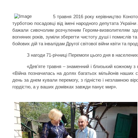
5 травня 2016 року керівництво Конотоп
турботою посадовці від імені народного депутата України
бажали сивочолим розчуленим Героям-визволителям здоро
вогняних років, зуміли зберегти чистоту душі і помислів 
бойових дій та інвалідам Другої світової війни квіти та про
З нагоди 71-річниці Перемоги цього дня в населених
«Дев’яте травня – знаменний і близький кожному з н
«Війна позначилась на долях багатьох мільйонів наших спі
день за днем кували перемогу, з гідністю і незламною ві
гордістю, а у ваших домівках завжди панує мир».