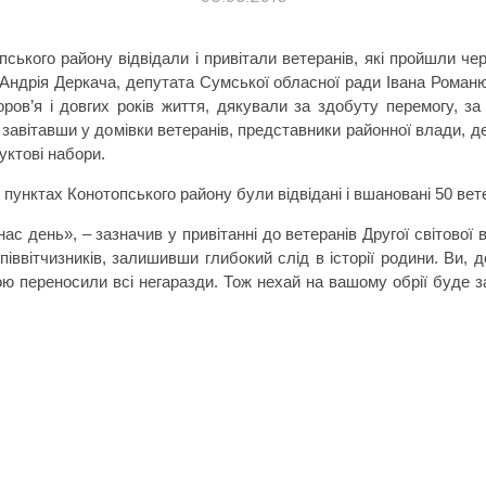
ського району відвідали і привітали ветеранів, які пройшли чере
 Андрія Деркача, депутата Сумської обласної ради Івана Роман
в’я і довгих років життя, дякували за здобуту перемогу, за с
та завітавши у домівки ветеранів, представники районної влади
дуктові набори.
 пунктах Конотопського району були відвідані і вшановані 50 вет
ас день», – зазначив у привітанні до ветеранів Другої світової
ввітчизників, залишивши глибокий слід в історії родини. Ви, до
рою переносили всі негаразди. Тож нехай на вашому обрії буде 